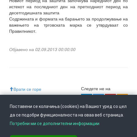
Новиот период на заштита започнува наредниот ден по
истекот на последниот ден на претходниот период на
десетгодишната заштита
Содржината и формата на барањето за продолжување на
важењето на трговската марка се утврдуваат со
Правилникот.
Објавено на 02.09.2013 00:00:00
Следете не на
Врати се горе
Поставени се колачиња (cookies) на Вашиот уред со цел
да се подобри функционалноста на оваа веб страница.
Ул. Даме Груев 14, Катна гаража Беко на 1-виот кат, 1000 Скопје,
Тел: +389 2 3103 601 (641), Факс: +389 2 3137 149 |
Потребни ми се дополнителни информации
info@ippo.gov.mk
©
2026
. ·
Privacy
·
Terms