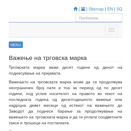
|
|
Sitemap
|
EN
|
SQ
MENU
Важење на трговска марка
Трговската марка важи десет години од денот на
поднесување на пријавата.
Важењето на трговската марка може да се продолжува
неограничен број пати и тоа за период од по десет
години, под услов носителот на правото во текот на
последната година од десетгодишното важење или
најдоцна девет месеци од истекот на важењето до
Заводот да поднесе барање за продолжување на
важењето на трговската марка и да ги уплати соодветните
такси и трошоци на постапката.