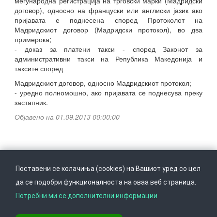
меѓународна регистрација на трговски марки (Мадридски
договор), односно на француски или англиски јазик ако
пријавата е поднесена според Протоколот на
Мадридскиот договор (Мадридски протокол), во два
примерока;
- доказ за платени такси - според Законот за
административни такси на Република Македонија и
таксите според
Мадридскиот договор, односно Мадридскиот протокол;
- уредно полномошно, ако пријавата се поднесува преку
застапник.
Објавено на 01.09.2013 00:00:00
Поставени се колачиња (cookies) на Вашиот уред со цел
Следете не на
Врати се горе
да се подобри функционалноста на оваа веб страница.
Потребни ми се дополнителни информации