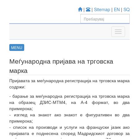
|
|
Sitemap
|
EN
|
SQ
MENU
Меѓународна пријава на трговска
марка
Пријавата за меѓународна регистрација на трговска марка
содржи:
- барање за меѓународна регистрација на трговска марка
на образец ДЗИС-МТМ4, на А-4 формат, во два
примерока;
- изглед на знакот ако знакот е фигуративен во два
примерока;
- список на производи и услуги на француски јазик ако
пријавата е поднесена според Мадридскиот договор за