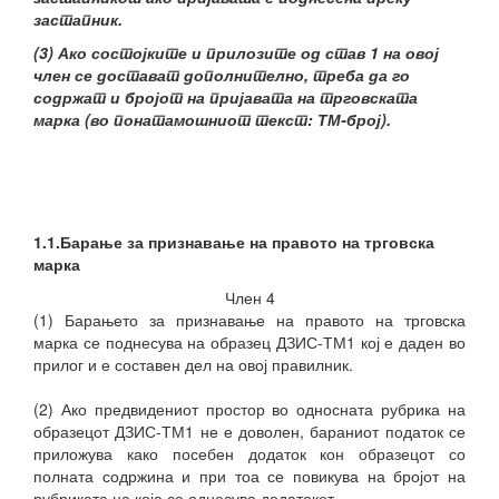
застапник.
(3) Ако состојките и прилозите од став 1 на овој
член се достават дополнително, треба да го
содржат и бројот на пријавата на трговската
марка (во понатамошниот текст: ТМ-број).
1.1.Барање за признавање на правото на трговска
марка
Член 4
(1) Барањето за признавање на правото на трговска
марка се поднесува на образец ДЗИС-ТМ1 кој е даден во
прилог и е составен дел на овој правилник.
(2) Ако предвидениот простор во односната рубрика на
образецот ДЗИС-ТМ1 не е доволен, бараниот податок се
приложува како посебен додаток кон образецот со
полната содржина и при тоа се повикува на бројот на
рубриката на која се однесува додатокот.