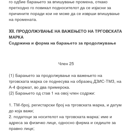
го одбие барањето за впишување промена, откако
претходно го повикал подносителот да се изјасни за
причините поради кои не може да се изврши впишување
на промената.
XII. ПРОДОЛЖУВАЊЕ НА ВАЖЕЊЕТО НА ТРГОВСКАТА
МАРКА
Содржина и форма на барањето за продолжување
Член 25
(1) Барањето за продолжување на важењето на
трговската марка се поднесува на образец ДЗИС-ТМ3, на
А-4 формат, во два примерока.
(2) Барањето од став 1 на овој член содржи:
1. ТМ-број, регистарски број на трговската марка, и датум
до која важи;
2. податоци за носителот на трговската марка: име и
адреса за физичко лице, односно фирма и седиште за
правно лице;