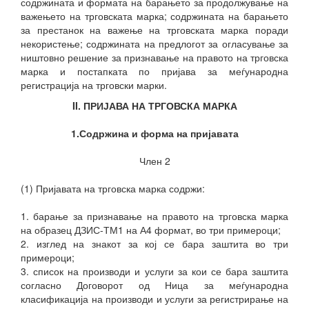
содржината и формата на барањето за продолжување на
важењето на трговската марка; содржината на барањето
за престанок на важење на трговската марка поради
некористење; содржината на предлогот за огласување за
ништовно решение за признавање на правото на трговска
марка и постапката по пријава за меѓународна
регистрација на трговски марки.
II. ПРИЈАВА НА ТРГОВСКА МАРКА
1.Содржина и форма на пријавата
Член 2
(1) Пријавата на трговска марка содржи:
1. барање за признавање на правото на трговска марка
на образец ДЗИС-ТМ1 на А4 формат,
во три примероци;
2. изглед на знакот за кој се бара заштита во три
примероци;
3. список на производи и услуги за кои се бара заштита
согласно Договорот од Ница за меѓународна
класификација на производи и услуги за регистрирање на