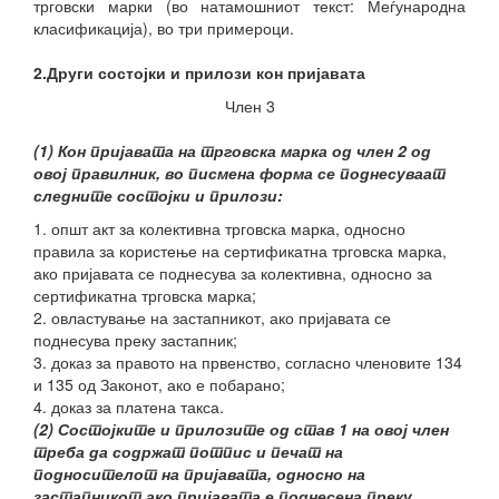
трговски марки (во натамошниот текст: Меѓународна
класификација), во три примероци.
2.Други состојки и прилози кон пријавата
Член 3
(1) Кон пријавата на трговска марка од член 2 од
овој правилник, во писмена форма се поднесуваат
следните состојки и прилози:
1. општ акт за колективна трговска марка, односно
правила за користење на сертификатна трговска марка,
ако пријавата се поднесува за колективна, односно за
сертификатна трговска марка;
2. овластување на застапникот, ако пријавата се
поднесува преку застапник;
3. доказ за правото на првенство, согласно членовите 134
и 135 од Законот, ако е побарано;
4. доказ за платена такса.
(2) Состојките и прилозите од став 1 на овој член
треба да содржат потпис и печат на
подносителот на пријавата, односно на
застапникот ако пријавата е поднесена преку