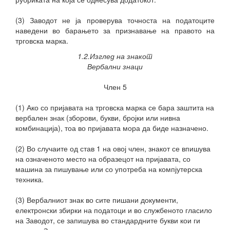
(3) Заводот не ја проверува точноста на податоците
наведени во барањето за признавање на правото на
трговска марка.
1.2.Изглед на знакот
Вербални знаци
Член 5
(1) Ако со пријавата на трговска марка се бара заштита на
вербален знак (зборови, букви, бројки или нивна
комбинација), тоа во пријавата мора да биде назначено.
(2) Во случаите од став 1 на овој член, знакот се впишува
на означеното место на образецот на пријавата, со
машина за пишување или со употреба на компјутерска
техника.
(3) Вербалниот знак во сите пишани документи,
електронски збирки на податоци и во службеното гласило
на Заводот, се запишува во стандардните букви кои ги