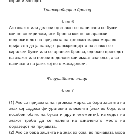
користи Заводот.
Транскрипција и превод
Член 6
Ако знакот или делови од знакот се напишани со букви
кои не се кирилски,
или броеви кои не се арапски,
подносителот на пријавата на трговска марка мора во
пријавата да ја наведе транскрипцијата на знакот со
кирилски букви или со арапски броеви, односно преводот
на знакот или неговите делови кои имаат значење, а се
напишани на јазик кој не е македонски.
Фигуративни знаци
Член 7
(1) Ако со пријавата на трговска марка се бара заштита на
знак кој содржи фигуративни елементи (знак во боја, или
посебен облик на букви и други елементи), изгледот на
знакот треба да се налепи на означеното место на
образецот на пријавата.
(2) Ако се бара заштита на знак во боја, во пријавата мора