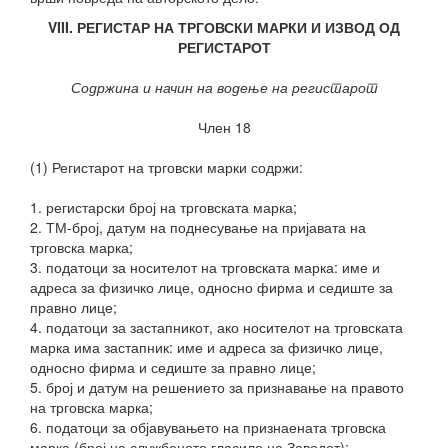
VIII. РЕГИСТАР НА ТРГОВСКИ МАРКИ И ИЗВОД ОД
РЕГИСТАРОТ
Содржина и начин на водење на регистарот
Член 18
(1) Регистарот на трговски марки содржи:
1. регистарски број на трговската марка;
2. ТМ-број, датум на поднесување на пријавата на
трговска марка;
3. податоци за носителот на трговската марка: име и
адреса за физичко лице, односно фирма и седиште за
правно лице;
4. податоци за застапникот, ако носителот на трговската
марка има застапник: име и адреса за физичко лице,
односно фирма и седиште за правно лице;
5. број и датум на решението за признавање на правото
на трговска марка;
6. податоци за објавувањето на признаената
трговска
марка (број на службеното гласило на Заводот);