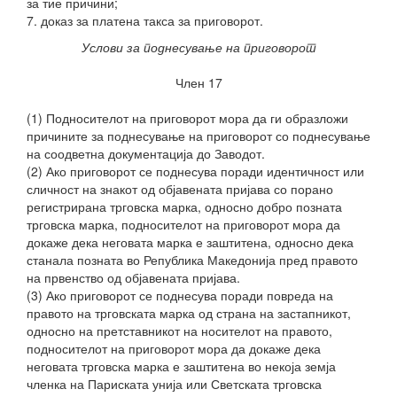
за тие причини;
7. доказ за платена такса за приговорот.
Услови за поднесување на приговорот
Член 17
(1) Подносителот на приговорот мора да ги образложи
причините за поднесување на приговорот со поднесување
на соодветна документација до Заводот.
(2) Ако приговорот се поднесува поради идентичност или
сличност на знакот од објавената пријава со порано
регистрирана трговска марка, односно добро позната
трговска марка, подносителот на приговорот мора да
докаже дека неговата марка е заштитена, односно дека
станала позната во Република Македонија пред правото
на првенство од објавената пријава.
(3) Ако приговорот се поднесува поради повреда на
правото на трговската марка од страна на застапникот,
односно на претставникот на носителот на правото,
подносителот на приговорот мора да докаже дека
неговата трговска марка е заштитена во некоја земја
членка на Париската унија или Светската трговска