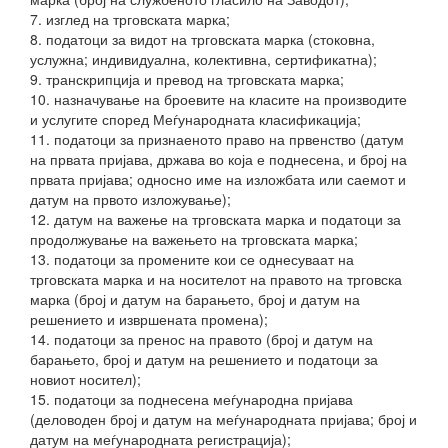
7. изглед на трговската марка;
8. податоци за видот на трговската марка (стоковна,
услужна; индивидуална, колективна, сертификатна);
9. транскрипција и превод на трговската марка;
10. назначување на броевите на класите на производите
и услугите според Меѓународната класификација;
11. податоци за признаеното право на првенство (датум
на првата пријава, држава во која е поднесена, и број на
првата пријава; односно име на изложбата или саемот и
датум на првото изложување);
12. датум на важење на трговската марка и податоци за
продолжување на важењето на трговската марка;
13. податоци за промените кои се однесуваат на
трговската марка и на носителот на правото на трговска
марка (број и датум на барањето, број и датум на
решението и извршената промена);
14. податоци за пренос на правото (број и датум на
барањето, број и датум на решението и податоци за
новиот носител);
15. податоци за поднесена меѓународна пријава
(деловоден број и датум на меѓународната пријава; број и
датум на меѓународната регистрација);