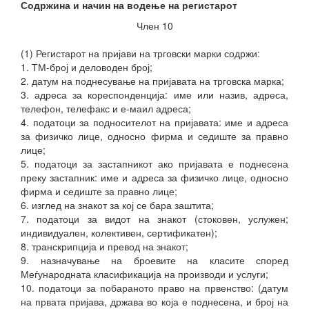
Содржина и начин на водење на регистарот
Член 10
(1) Регистарот на пријави на трговски марки содржи:
1. ТМ-број и деловоден број;
2. датум на поднесување на пријавата на трговска марка;
3. адреса за кореспонденција: име или назив, адреса,
телефон, телефакс и е-маил адреса;
4. податоци за подносителот на пријавата: име и адреса
за физичко лице, односно фирма и седиште за правно
лице;
5. податоци за застапникот ако пријавата е поднесена
преку застапник: име и адреса за физичко лице, односно
фирма и седиште за правно лице;
6. изглед на знакот за кој се бара заштита;
7. податоци за видот на знакот (стоковен, услужен;
индивидуален, колективен, сертификатен);
8. транскрипција и превод на знакот;
9. назначување на броевите на класите според
Меѓународната класификација на производи и услуги;
10. податоци за побараното право на првенство: (датум
на првата пријава, држава во која е поднесена, и број на