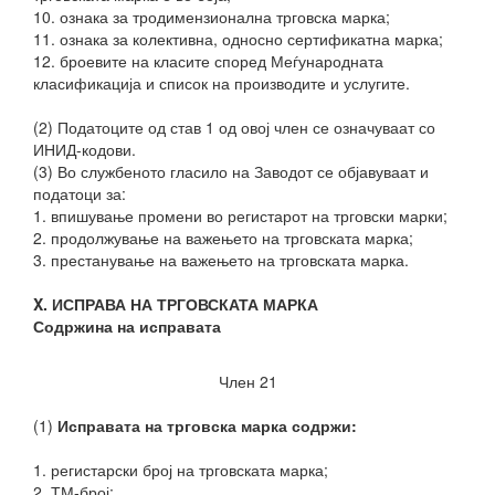
10. ознака за тродимензионална трговска марка;
11. ознака за колективна, односно сертификатна марка;
12. броевите на класите според Меѓународната
класификација и список на производите и услугите.
(2) Податоците од став 1 од овој член се означуваат со
ИНИД-кодови.
(3) Во службеното гласило на Заводот се објавуваат и
податоци за:
1. впишување промени во регистарот на трговски марки;
2. продолжување на важењето на трговската марка;
3. престанување на важењето на трговската марка.
X. ИСПРАВА НА ТРГОВСКАТА МАРКА
Содржина на исправата
Член 21
(1)
Исправата на трговска марка содржи:
1. регистарски број на трговската марка;
2. ТМ-број;