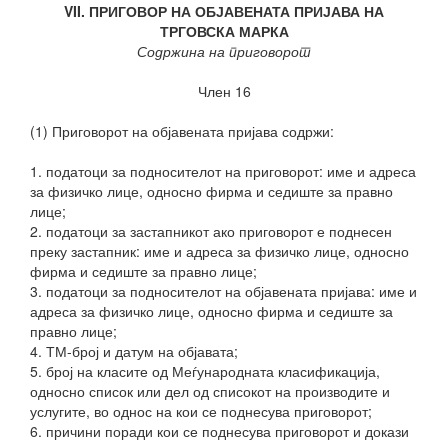
VII. ПРИГОВОР НА ОБЈАВЕНАТА ПРИЈАВА НА
ТРГОВСКА МАРКА
Содржина на приговорот
Член 16
(1) Приговорот на објавената пријава содржи:
1. податоци за подносителот на приговорот: име и адреса
за физичко лице, односно фирма и седиште за правно
лице;
2. податоци за застапникот ако приговорот е поднесен
преку застапник: име и адреса за физичко лице, односно
фирма и седиште за правно лице;
3. податоци за подносителот на објавената пријава: име и
адреса за физичко лице, односно фирма и седиште за
правно лице;
4. ТМ-број и датум на објавата;
5. број на класите од Меѓународната класификација,
односно список или дел од списокот на производите и
услугите, во однос на кои се поднесува приговорот;
6. причини поради кои се поднесува приговорот и докази