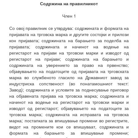
Содржина на правилникот
Член 1
Со овој правилник се утврдува: содржината и формата на
пријавата на трговска марка и другите состојки и прилози
кон пријавата; содржината на барањето за поделба на
пријавата; содржината и начинот на водење на
регистарот на пријави на трговски марки и изводот од
регистарот на пријави; содржината на барањето и
содржината на уверението за право на првенство;
објавувањето на податоците од пријавата на трговската
марка во службеното гласило на Државниот завод за
индустриска сопственост (во понатамошниот текст:
Завод); содржината и условите за поднесување приговор
на објавената пријава на трговска марка; содржината и
начинот на водење на регистарот на трговски марки и
изводот од регистарот; објавувањето на податоците за
трговска марка; содржината на исправата на трговска
марка; постапката за впишување промени во регистрите,
видот на промените кои се впишуваат, содржината и
формата на барањето за впишување промени;