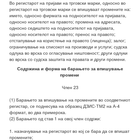
Во регистарот на пријави на трговски марки, односно во
регистарот на трговски марки се впишуваат промените на:
името, односно фирмата на подносителот на пријавата,
односно носителот на правото; промена на адресата,
односно седиштето на подносителот на пријавата,
односно носителот на правото; пренос на правото;
отстапување на користење на правото (лиценца); залог;
ограничување на списокот на производи и услуги; судска
одлука во врска со огласување ништовност; други одлуки
во врска со судска заштита на правата и други промени.
Содржина и форма на барањето за впишување
промени
Член 23
(1) Барањето за впишување на промените во соодветниот
регистар, се поднесува на образец ДЗИС-ТМ2 на А-4
формат, во два примерока.
(2) Барањето од став 1 на овој член содржи:
1. назначување на регистарот во кој се бара да се впишат
промените;