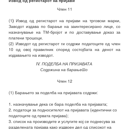
Извод од регистарот на пријави
Член 11
(1
)
Извод од регистарот на пријави на трговски марки,
Заводот издава по барање на заинтересирано лице, со
назначување на ТМ-бројот и по доставување доказ за
платени трошоци.
(2) Изводот од регистарот ги содржи податоците од член
10 од овој правилник според состојбата на денот на
издавањето на изводот.
IV. ПОДЕЛБА НА ПРИЈАВАТА
Содржина на барањето
Член 12
(1) Барањето за поделба на пријавата содржи:
1. назначување дека се бара поделба на пријавата;
2. податоци за подносителот на пријавата (идентични со
податоците од првата пријава);
3. список на производите и услугите кој се поднесува за
разделената
пријава како издвоен дел од списокот на