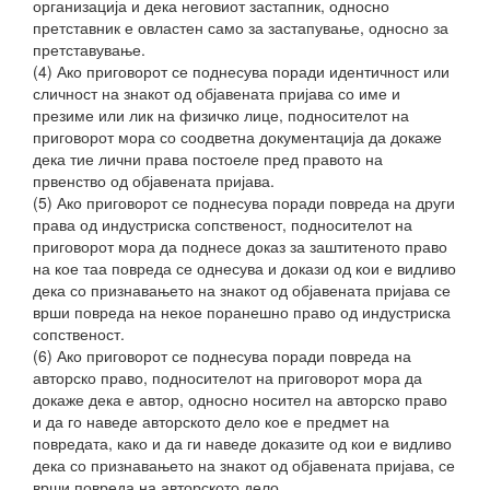
организација и дека неговиот застапник, односно
претставник е овластен само за застапување, односно за
претставување.
(4) Ако приговорот се поднесува поради идентичност или
сличност на знакот од објавената пријава со име и
презиме или лик на физичко лице, подносителот на
приговорот мора со соодветна документација да докаже
дека тие лични права постоеле пред правото на
првенство од објавената пријава.
(5) Ако приговорот се поднесува поради повреда на други
права од индустриска сопственост, подносителот на
приговорот мора да поднесе доказ за заштитеното право
на кое таа повреда се однесува и докази од кои е видливо
дека со признавањето на знакот од објавената пријава се
врши повреда на некое поранешно право од индустриска
сопственост.
(6) Ако приговорот се поднесува поради повреда на
авторско право, подносителот на приговорот мора да
докаже дека е автор, односно носител на авторско право
и да го наведе авторското дело кое е предмет на
повредата, како и да ги наведе доказите од кои е видливо
дека со признавањето на знакот од објавената пријава, се
врши повреда на авторското дело.