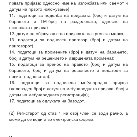
првата пријава; односно име на изложбата или саемот и
датум на првото изложување);
11. податоци за поделба на пријавата (број и датум на
барањето и ТМ-број на разделената, односно на
основната пријава)
12. датум на објавување на пријавата на трговска марка;
13. податоци за поднесен приговор (број и датум на
приговорот)
14. податоци за промените (број и датум на барањето,
број и датум на решението и извршената промена);
15. податоци за пренос на правото (број и датум на
барањето, број и датум на решението и податоци за
новиот подносител);
16. податоци за поднесена меѓународна пријава
(деловоден број и датум на меѓународната пријава; број и
датум на меѓународната регистрација);
17. податоци за одлуката на Заводот.
(2) Регистарот од став 1 на овој член се води рачно, а
може да се води и во електронска форма.