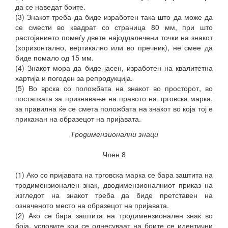
да се наведат боите.
(3) Знакот треба да биде изработен така што да може да
се смести во квадрат со страница 80 мм, при што
растојанието помеѓу двете најоддалечени точки на знакот
(хоризонтално, вертикално или во пречник), не смее да
биде помало од 15 мм.
(4) Знакот мора да биде јасен, изработен на квалитетна
хартија и погоден за репродукција.
(5) Во врска со положбата на знакот во просторот, во
постапката за признавање на правото на трговска марка,
за правилна ќе се смета положбата на знакот во која тој е
прикажан на образецот на пријавата.
Тродимензионални знаци
Член 8
(1) Ако со пријавата на трговска марка се бара заштита на
тродимензионален знак, дводимензионалниот приказ на
изгледот на знакот треба да биде претставен на
означеното место на образецот на пријавата.
(2) Ако се бара заштита на тродимензионален знак во
боја, условите кои се однесуваат на боите се идентични