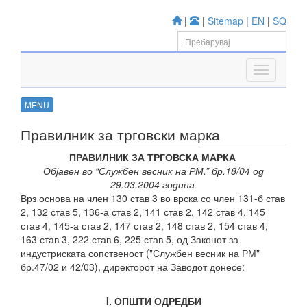
|
|
Sitemap
|
EN
|
SQ
MENU
Правилник за трговски маркa
ПРАВИЛНИК
ЗА ТРГОВСКА МАРКА
Објавен во “Службен весник на РМ.” бр.18/04 од
29.03.2004 година
Врз основа на член 130 став 3 во врска со член 131-б став
2, 132 став 5, 136-а став 2, 141 став 2, 142 став 4, 145
став 4, 145-а став 2, 147 став 2, 148 став 2, 154 став 4,
163 став 3, 222 став 6, 225 став 5, од Законот за
индустриската сопственост ("Службен весник на РМ"
бр.47/02 и 42/03), директорот на Заводот донесе:
I. ОПШТИ ОДРЕДБИ