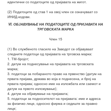
идентични со податоците од пријавата на жигот.
(2) Податоците од став 1 на овој член се означуваат со
ИНИД-кодови.
VI. ОБЈАВУВАЊЕ НА ПОДАТОЦИТЕ ОД ПРИЈАВАТА НА
ТРГОВСКАТА МАРКА
Член 15
(1) Во службеното гласило на Заводот се објавуваат
следните податоци од пријавата на трговска марка:
1. ТМ-бројот;
2. датум на поднесување на пријавата на трговската
марка;
3. податоци за побараното право на првенство (датум на
првата пријава, држава во која е поднесена, и број на
првата пријава; односно име на изложбата или саемот и
датум на првото изложување);
4. датум на објавување на пријавата;
5. податоци за подносителот на пријавата: име и адреса
за физичко лице, односно фирма и седиште за правно
лице;