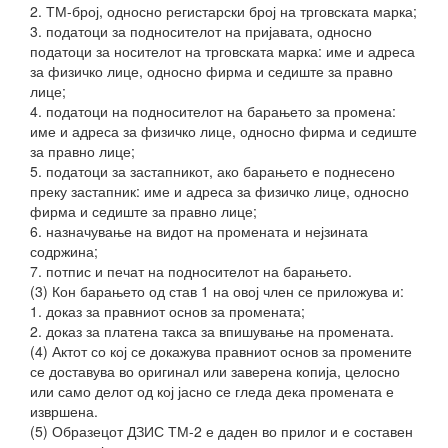
2. ТМ-број, односно регистарски број на трговската марка;
3. податоци за подносителот на пријавата, односно
податоци за носителот на трговската марка: име и адреса
за физичко лице, односно фирма и седиште за правно
лице;
4. податоци на подносителот на барањето за промена:
име и адреса за физичко лице, односно фирма и седиште
за правно лице;
5. податоци за застапникот, ако барањето е поднесено
преку застапник: име и адреса за физичко лице, односно
фирма и седиште за правно лице;
6. назначување на видот на промената и нејзината
содржина;
7. потпис и печат на подносителот на барањето.
(3) Кон
барањето од став 1 на овој член се приложува и:
1. доказ за правниот основ за промената;
2. доказ за платена такса за впишување на промената.
(4) Актот со кој се докажува правниот основ за промените
се доставува во оригинал или заверена копија, целосно
или само делот од кој јасно се гледа дека промената е
извршена.
(5) Образецот ДЗИС ТМ-2 е даден во прилог и е составен