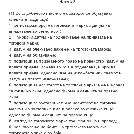
Член 20
(1) Во службеното гласило на Заводот се објавуваат
следните податоци:
1. регистарски број на трговската марка и датум на
впишување во регистарот;
2. ТМ-број и датум на поднесување на пријавата на
трговска марка;
3. датум на очекувано важење на трговската марка;
4. датум на објавување;
5. податоци за признаеното право на првенство (датум на
првата пријава, држава во која е поднесена, и број на
првата пријава; односно име на изложбата или саемот и
датум на првото изложување);
6. податоци за носителот на трговска марка: име и адреса
за физичко лице, односно фирма и седиште за правно
лице;
7. податоци за застапникот, ако носителот на трговска
марка има застапник: име и адреса за физичко лице,
односно фирма и седиште за правно лице;
8. изглед на трговската марка
транскрипција и превод;
9. назначување на боите на трговската марка ако
трговската марка е во боја;