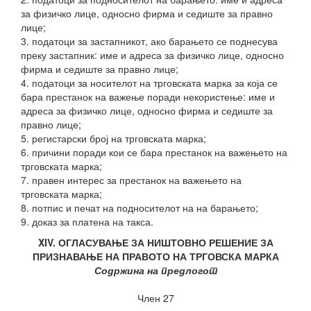
за физичко лице, односно фирма и седиште за правно
лице;
3. податоци за застапникот, ако барањето се поднесува
преку застапник: име и адреса за физичко лице, односно
фирма и седиште за правно лице;
4. податоци за носителот на трговската марка за која се
бара престанок на важење поради некористење: име и
адреса за физичко лице, односно фирма и седиште за
правно лице;
5. регистарски број на трговската марка;
6. причини поради кои се бара престанок на важењето на
трговската марка;
7. правен интерес за престанок на важењето на
трговската марка;
8. потпис и печат на подносителот на на барањето;
9. доказ за платена на такса.
XIV. ОГЛАСУВАЊЕ ЗА НИШТОВНО РЕШЕНИЕ ЗА
ПРИЗНАВАЊЕ НА ПРАВОТО НА ТРГОВСКА МАРКА
Содржина на предлогот
Член 27