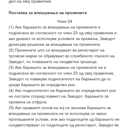
дел на овој правилник.
Постапка за впишување на промените
Член 24
(1) Ако барањето за впишување на промените е
поднесено во согласност со член 23 од овој правилник и
ако доказот ги исполнува условите за промена, Заводот
донесува решение за впишување на промените.
(2) Промените што се впишуваат во регистарот на
трговски марки се објавуваат во службеното гласило на
Заводот, по плаќањето на соодветни трошоци.
(3) Ако барањето за впишување на промените не е
поднесено во согласност со член 23 од овој правилник,
Заводот го повикува подносителот на барањето да го
уреди барањето во определен рок.
(4) Ако подносителот на барањето во определениот рок
не постапи според повикот на Заводот, барањето за
промена се отфрла.
(5) Ако правниот основ на кој се заснова барањето за
впишување на промената не ги исполнува со закон
пропишаните услови, или ако податоците од барањето не
соодветствуваат со податоците од регистарот, Заводот ќе