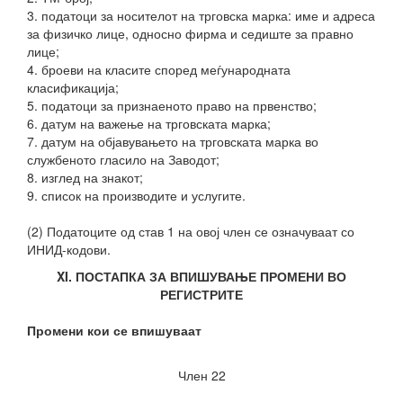
3. податоци за носителот на трговска марка: име и адреса
за физичко лице, односно фирма и седиште за правно
лице;
4. броеви на класите според меѓународната
класификација;
5. податоци за признаеното право на првенство;
6. датум на важење на трговската марка;
7. датум на објавувањето на трговската марка во
службеното гласило на Заводот;
8. изглед на знакот;
9. список на производите и услугите.
(2) Податоците од став 1 на овој член се означуваат со
ИНИД-кодови.
XI. ПОСТАПКА ЗА ВПИШУВАЊЕ ПРОМЕНИ ВО
РЕГИСТРИТЕ
Промени кои се впишуваат
Член 22