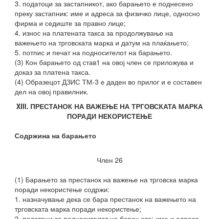
3. податоци за застапникот, ако барањето е поднесено
преку застапник: име и адреса за физичко лице, односно
фирма и седиште за правно лице;
4. износ на платената такса за продолжување на
важењето на трговската марка и датум на плаќањето;
5. потпис и печат на подносителот на барањето.
(3) Кон барањето од став1 на овој член се приложува и
доказ за платена такса.
(4) Образецот ДЗИС ТМ-3 е даден во прилог и е составен
дел на овој правилник.
XIII. ПРЕСТАНОК НА ВАЖЕЊЕ НА ТРГОВСКАТА МАРКА
ПОРАДИ НЕКОРИСТЕЊЕ
Содржина на барањето
Член 26
(1) Барањето за престанок на важење на трговска марка
поради некористење содржи:
1. назначување дека се бара престанок на важењето на
трговската марка поради некористење;
2. податоци за подносителот на барањето: име и адреса