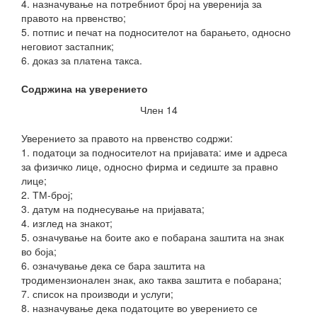
4. назначување на потребниот број на уверенија за
правото на првенство;
5. потпис и печат на подносителот на барањето, односно
неговиот застапник;
6. доказ за платена такса.
Содржина на уверението
Член 14
Уверението за правото на првенство содржи:
1. податоци за подносителот на пријавата: име и адреса
за физичко лице, односно фирма и седиште за правно
лице;
2. ТМ-број;
3. датум на поднесување на пријавата;
4. изглед на знакот;
5. означување на боите ако е побарана заштита на знак
во боја;
6. означување дека се бара заштита на
тродимензионален знак, ако таква заштита е побарана;
7. список на производи и услуги;
8. назначување дека податоците во уверението се