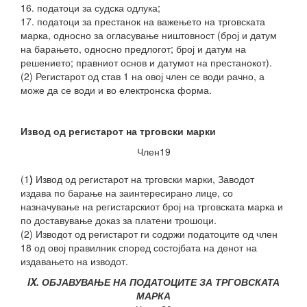
16. податоци за судска одлука;
17. податоци за престанок на важењето на трговската
марка, односно за огласување ништовност (број и датум
на барањето, односно предлогот; број и датум на
решението; правниот основ и датумот на престанокот).
(2) Регистарот од став 1 на овој член се води рачно, а
може да се води и во електронска форма.
Извод од регистарот на трговски марки
Член19
(1
)
Извод од регистарот на трговски марки, Заводот
издава по барање на заинтересирано лице, со
назначување на регистарскиот број на трговската марка и
по доставување доказ за платени трошоци.
(2) Изводот од регистарот ги содржи податоците од член
18 од овој правилник според состојбата на денот на
издавањето на изводот.
IX. ОБЈАВУВАЊЕ НА ПОДАТОЦИТЕ ЗА ТРГОВСКАТА
МАРКА