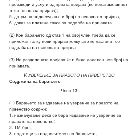
производи и услуги од првата пријава (во понатамошниот
текст: основна пријава);
5. датум на поднесување и број на основната пријава;
6. доказ за платена такса за поделба на пријавата.
(2) Кон барањето од став 1 на овој член треба да се
приложат толку нови пријави колку што ќе настанат со
поделбата на основната пријава
(3) На разделената
пријава ќе и биде доделен нов број на
пријавата.
V. УВЕРЕНИЕ ЗА ПРАВОТО НА ПРВЕНСТВО
Содржина на барањето
Член 13
(1) Барањето за издавање на уверение за правото на
првенство содржи:
1. назначување дека се бара издавање на уверение за
правото на првенство;
2. ТМ-број;
3. податоци за подносителот на барањето;