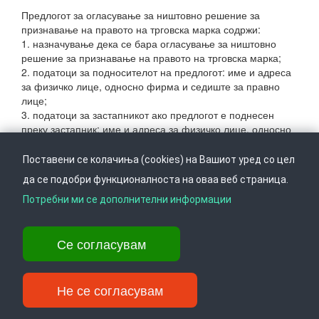
Предлогот за огласување за ништовно решение за
признавање на правото на трговска марка содржи:
1. назначување дека се бара огласување за ништовно
решение за признавање на правото на трговска марка;
2. податоци за подносителот на предлогот: име и адреса
за физичко лице, односно фирма и седиште за правно
лице;
3. податоци за застапникот ако предлогот е поднесен
преку застапник: име и адреса за физичко лице, односно
фирма и седиште за правно лице;
4. податоци за носителот на трговска марка за која се
Поставени се колачиња (cookies) на Вашиот уред со цел
бара огласување решението за ништовно: име и адреса
да се подобри функционалноста на оваа веб страница.
за физичко лице, односно фирма и седиште за правно
лице;
Потребни ми се дополнителни информации
5. регистарски број на трговската марка за која се бара
огласување решението за ништовно;
Се согласувам
6. причини поради кои се поднесува предлогот за
огласување решението за ништовно и докази за тие
причини;
7. правен интерес за огласување на ништовноста;
Не се согласувам
8. потпис и печат на подносителот на предлогот;
9. доказ за платена такса за предлогот.