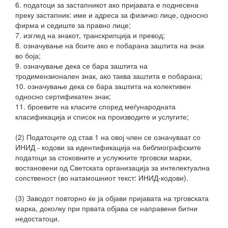
6. податоци за застапникот ако пријавата е поднесена
преку застапник: име и адреса за физичко лице, односно
фирма и седиште за правно лице;
7. изглед на знакот, транскрипција и превод;
8. означување на боите ако е побарана заштита на знак
во боја;
9. означување дека се бара заштита на
тродимензионален знак, ако таква заштита е побарана;
10. означување дека се бара заштита на колективен
односно сертификатен знак;
11. броевите на класите според меѓународната
класификација и список на производите и услугите;
(2) Податоците од став 1 на овој член се означуваат со
ИНИД - кодови за идентификација на библиографските
податоци за стоковните и услужните трговски марки,
востановени од Светската организација за интелектуална
сопственост (во натамошниот текст: ИНИД-кодови).
(3) Заводот повторно ќе ја објави пријавата на трговската
марка, доколку при првата објава се направени битни
недостатоци.