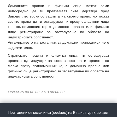
Домашните правни и физички лица можат сами
непосредно да ги превземаат сите дејствија пред
Заводот, во врска со заштита на своето право, но можат
своите права да ги остваруваат и преку овластени лица
т.е. полномошник кој е домашно правно или физичко
лице регистрирано за застапување во областа на
индустриската сопственот.
Ангажирањето на застапник за домашни припадници не е
задолжително.
Странските правни и физички лица, ги остваруваат
правата од индустриска сопственост па и правото на
марка преку полномошник кој е домашно правно или
физичко лице регистрирано за застапување во областа на
индустриската сопственост.
Објавено на 02.09.2013 00:00:00
Поставени се колачиња (cookies) на Вашиот уред со цел