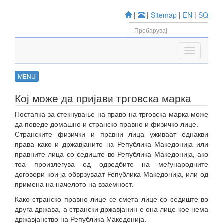
|
|
Sitemap
|
EN
|
SQ
MENU
Кој може да пријави трговска марка
Постапка за стекнување на право на трговска марка може
да поведе домашно и странско правно и физичко лице.
Странските физички и правни лица уживаат еднакви
права како и државјаните на Република Македонија или
правните лица со седиште во Република Македонија, ако
тоа произлегува од одредбите на меѓународните
договори кои ја обврзуваат Република Македонија, или од
примена на начелото на взаемност.
Како странско правно лице се смета лице со седиште во
друга држава, а странски државјанин е она лице кое нема
државјанство на Република Македонија.