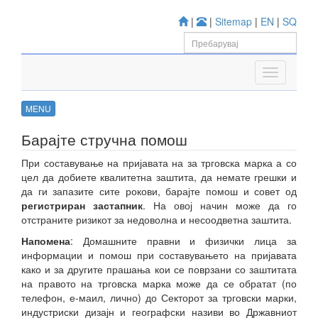
|
|
Sitemap
|
EN
|
SQ
MENU
Барајте стручна помош
При составување на пријавата на за трговска марка а со
цел да добиете квалитетна заштита, да немате грешки и
да ги запазите сите рокови, барајте помош и совет од
регистриран застапник
. На овој начин може да го
отстраните ризикот за недоволна и несоодветна заштита.
Напомена
: Домашните правни и физички лица за
информации и помош при составувањето на пријавата
како и за другите прашања кои се поврзани со заштитата
на правото на трговска марка може да се обратат (по
телефон, е-маил, лично) до Секторот за трговски марки,
индустриски дизајн и географски називи во Државниот