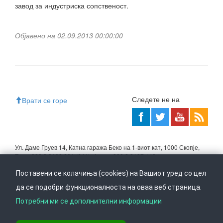
завод за индустриска сопственост.
Објавено на 02.09.2013 00:00:00
Следете не на
Врати се горе
Ул. Даме Груев 14, Катна гаража Беко на 1-виот кат, 1000 Скопје,
Тел: +389 2 3103 601 (641), Факс: +389 2 3137 149 |
info@ippo.gov.mk
Поставени се колачиња (cookies) на Вашиот уред со цел
©
2026
. ·
Privacy
·
Terms
да се подобри функционалноста на оваа веб страница.
Потребни ми се дополнителни информации