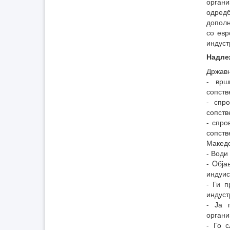
органи
одредб
дополн
со евр
индуст
Надле
Државн
- врш
сопств
- спр
сопств
- спро
сопств
Македо
- Води
- Oбја
индуис
- Ги п
индуст
- Ја 
органи
- Го с