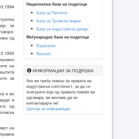
Национални бази на податоци
03.1994
База за Патенти
ктуална
База за Трговски марки
ија за
База за индустриски дизајн
говори.
Меѓународни бази на податоци
тира од
Espacenet
12.1993
Romarin
 правно
ните на
ИНФОРМАЦИИ ЗА ПОДРШКА
заштита
вото за
Ако ви треба помош за правата на
индустриска сопстеност, за да се
осигурате која од правата повеќе ви
ој е во
одговара, ве молиме да не
дарди и
контактирајте не!
ата од
Центар за информации
говска
ивот на
управна