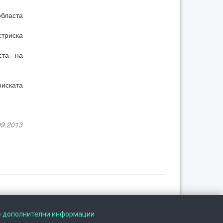
областа
триска
ста на
риската
09.2013
Следете не на
е дополнителни информации