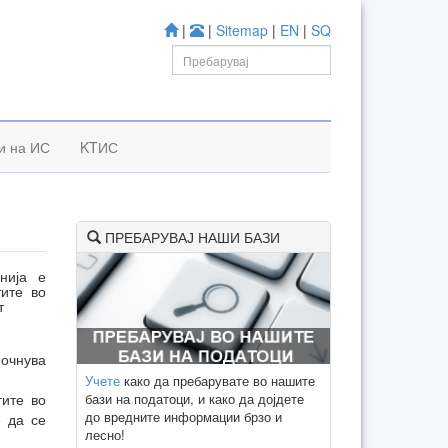
|
|
Sitemap
|
EN
|
SQ
и на ИС
KTИС
ПРЕБАРУВАЈ НАШИ БАЗИ
нија е
ите во
т
почнува
Учете
како да пребарувате во нашите
бази на податоци, и како да дојдете
тите во
до вредните информации брзо и
е да се
лесно!