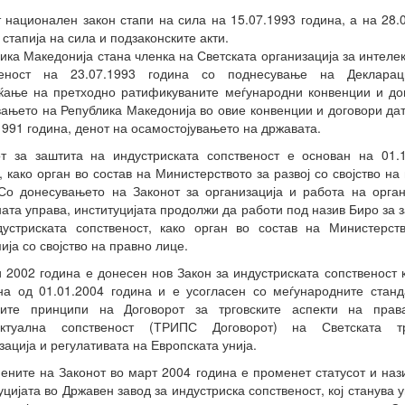
 национален закон стапи на сила на 15.07.1993 година, а на 28.
 стапија на сила и подзаконските акти.
ика Македонија стана членка на Светската организација за интеле
веност на 23.07.1993 година со поднесување на Декларац
ање на претходно ратификуваните меѓународни конвенции и до
ањето на Република Македонија во овие конвенции и договори да
1991 година, денот на осамостојувањето на државата.
т за заштита на индустриската сопственост е основан на 01.
, како орган во состав на Министерството за развој со својство на
Со донесувањето на Законот за организација и работа на орга
ата управа, институцијата продолжи да работи под назив Биро за 
устриската сопственост, како орган во состав на Министерст
ија со својство на правно лице.
и 2002 година е донесен нов Закон за индустриската сопственост к
а од 01.01.2004 година и е усогласен со меѓународните стан
ните принципи на Договорот за трговските аспекти на прав
ектуална сопственост (ТРИПС Договорот) на Светската тр
зација и регулативата на Европската унија.
ените на Законот во март 2004 година е променет статусот и наз
уцијата во Државен завод за индустриска сопственост, кој станува 