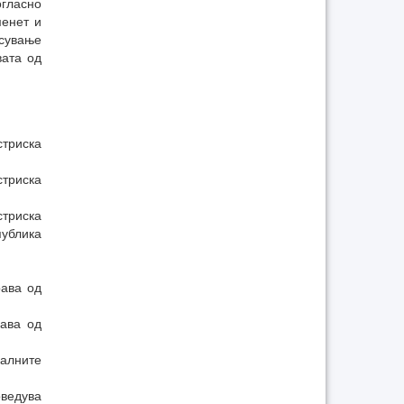
огласно
менет и
асување
вата од
триска
триска
стриска
публика
рава од
рава од
алните
оведува