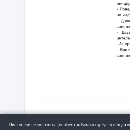
инициј
- Пове
на инд
- Дав
сопств
- Дав
интеле
- Ја п
- Врши
сопств
Врати се горе
Поставени се колачиња (cookies) на Вашиот уред со цел да 