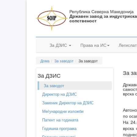
Република Северна Македонија
Државен завод за индустриск
сопственост
За ДЗИС
Права на ИС
Легислат
Дома
За заводот
За заводот
За з
За ДЗИС
Држав
За заводот
самос
врска 
Директор на ДЗИС
Заменик Директор на ДЗИС
Автоно
Меѓународни изложби
по оса
Патент на годината
На 24.
врска 
Годишна програма
поднес
Годишен извештај