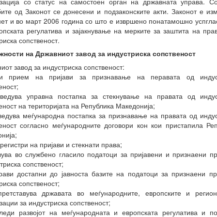
зација со статус на самостоен орган на државната управа. С
ите од Законот се донесени и подзаконските акти. Законот е из
ет и во март 2006 година со што е извршено понатамошно успгл
опската регулатива и зајакнување на мерките за заштита на пра
риска сопственост.
жности на Државниот завод за индустриска сопственост
иот завод за индустриска сопственост:
и прием на пријави за признавање на перавата од индус
еност;
оведува управна постапка за стекнување на правата од индус
еност на територијата на Република Македонија;
ведува меѓународна постапка за признавање на правата од инду
еност согласно меѓународните договори кон кои пристапила Ре
нија;
 регистри на пријави и стекнати права;
вува во службено гласило податоци за пријавени и признаени п
триска сопственост;
рави достапни до јавноста базите на податоци за признаени п
риска сопственост;
претставува државата во меѓународните, европските и регион
зации за индустриска сопственост;
леди развојот на меѓународната и европската регулатива и п