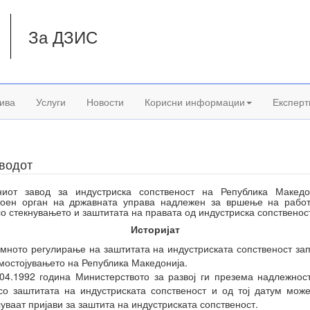
За ДЗИС
а
ива
Услуги
Новости
Корисни информации
Експерт
аводот
ниот завод за индустриска сопственост на Република Македо
тоен орган на државната управа надлежен за вршење на работ
со стекнувањето и заштитата на правата од индустриска сопственос
Историјат
мното регулирање на заштитата на индустриската сопственост за
мостојувањето на Република Македонија.
04.1992 година Министерството за развој ги презема надлежнос
со заштитата на индустриската сопственост и од тој датум мож
уваат пријави за заштита на индустриската сопственост.