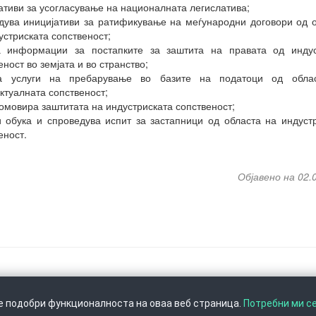
ативи за усогласување на националната легислатива;
дува иницијативи за ратификување на меѓународни договори од 
устриската сопственост;
а информации за постапките за заштита на правата од индус
еност во земјата и во странство;
а услуги на пребарување во базите на податоци од обла
ктуалната сопственост;
ромовира заштитата на индустриската сопственост;
 обука и спроведува испит за застапници од областа на индуст
еност.
Објавено на 02.
се подобри функционалноста на оваа веб страница.
Потребни ми с