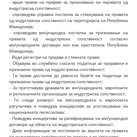
- врши прием на пријави за признавање на перавата од
индустриска сопственост;
- спроведува управна постапка за стекнување на правата
од индустриска сопственост на територијата на Република
Македонија;
- спроведува меѓународна постапка за признавање на
правата од индустриска сопственост согласно
меѓународните договори кон кои пристапила Република
Македонија;
- Води регистри на пријави и стекнати права;
- Oбјавува во службено гласило податоци за пријавени и
признаени права од индуистриска сопственост;
- Ги прави достапни до јавноста базите на податоци за
признаени права од индустриска сопственост;
- Ја претставува државата во меѓународните, европските
и регионалните организации за индустриска сопственост;
- Го следи развојот на меѓународната и европската
регулатива и поведува иницијативи за усогласување на
националната легислатива;
- Поведува иницијативи за ратификување на меѓународни
договори од областа на индустриската сопственост;
- Дава информации за постапките за заштита на правата
од индустриска сопственост во земјата и во странство;