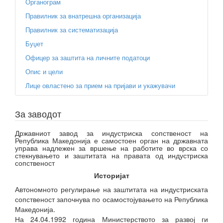
Органограм
Правилник за внатрешна организација
Правилник за систематизација
Буџет
Офицер за заштита на личните податоци
Опис и цели
Лице овластено за прием на пријави и укажувачи
За заводот
Државниот завод за индустриска сопственост на
Република Македонија е самостоен орган на државната
управа надлежен за вршење на работите во врска со
стекнувањето и заштитата на правата од индустриска
сопственост
Историјат
Автономното регулирање на заштитата на индустриската
сопственост започнува по осамостојувањето на Република
Македонија.
На 24.04.1992 година Министерството за развој ги