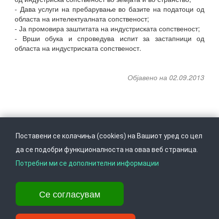
- Дава услуги на пребарување во базите на податоци од
областа на интелектуалната сопственост;
- Ја промовира заштитата на индустриската сопственост;
- Врши обука и спроведува испит за застапници од
областа на индустриската сопственост.
Објавено на 02.09.2013
Поставени се колачиња (cookies) на Вашиот уред со цел
да се подобри функционалноста на оваа веб страница.
Следете не на
Врати се горе
Потребни ми се дополнителни информации
Се согласувам
Ул. Даме Груев 14, Катна гаража Беко на 1-виот кат, 1000 Скопје,
Тел: +389 2 3103 601 (641), Факс: +389 2 3137 149 |