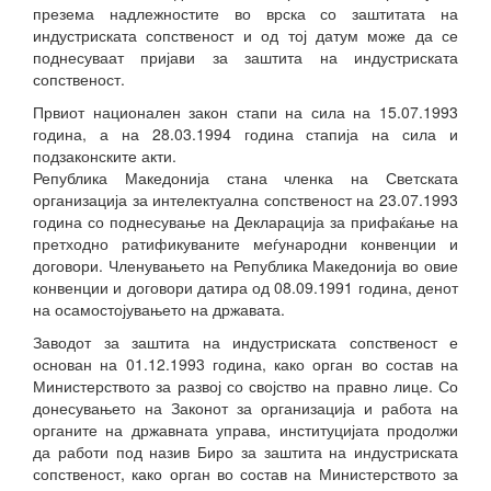
презема надлежностите во врска со заштитата на
индустриската сопственост и од тој датум може да се
поднесуваат пријави за заштита на индустриската
сопственост.
Првиот национален закон стапи на сила на 15.07.1993
година, а на 28.03.1994 година стапија на сила и
подзаконските акти.
Република Македонија стана членка на Светската
организација за интелектуална сопственост на 23.07.1993
година со поднесување на Декларација за прифаќање на
претходно ратификуваните меѓународни конвенции и
договори. Членувањето на Република Македонија во овие
конвенции и договори датира од 08.09.1991 година, денот
на осамостојувањето на државата.
Заводот за заштита на индустриската сопственост е
основан на 01.12.1993 година, како орган во состав на
Министерството за развој со својство на правно лице. Со
донесувањето на Законот за организација и работа на
органите на државната управа, институцијата продолжи
да работи под назив Биро за заштита на индустриската
сопственост, како орган во состав на Министерството за