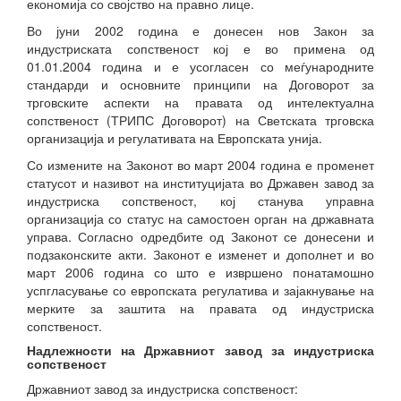
економија со својство на правно лице.
Во јуни 2002 година е донесен нов Закон за
индустриската сопственост кој е во примена од
01.01.2004 година и е усогласен со меѓународните
стандарди и основните принципи на Договорот за
трговските аспекти на правата од интелектуална
сопственост (ТРИПС Договорот) на Светската трговска
организација и регулативата на Европската унија.
Со измените на Законот во март 2004 година е променет
статусот и називот на институцијата во Државен завод за
индустриска сопственост, кој станува управна
организација со статус на самостоен орган на државната
управа. Согласно одредбите од Законот се донесени и
подзаконските акти. Законот е изменет и дополнет и во
март 2006 година со што е извршено понатамошно
успгласување со европската регулатива и зајакнување на
мерките за заштита на правата од индустриска
сопственост.
Надлежности на Државниот завод за индустриска
сопственост
Државниот завод за индустриска сопственост: