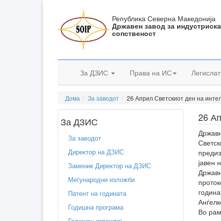
Република Северна Македонија
Државен завод за индустриск
сопственост
За ДЗИС
Права на ИС
Легислат
Дома
За заводот
26 Април Светскиот ден на инте
26 Ап
За ДЗИС
Државн
За заводот
Светск
Директор на ДЗИС
предиз
јавен 
Заменик Директор на ДЗИС
Државн
Меѓународни изложби
проток
година
Патент на годината
Анѓелк
Годишна програма
Во рам
Годишен извештај