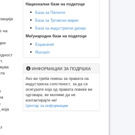
Национални бази на податоци
База за Патенти
изација
База за Трговски марки
База за индустриски дизајн
е на
Меѓународни бази на податоци
деи
Espacenet
Romarin
едност
т.
ажува
ИНФОРМАЦИИ ЗА ПОДРШКА
ата
Ако ви треба помош за правата на
индустриска сопстеност, за да се
осигурате која од правата повеќе ви
м
одговара, ве молиме да не
оа
контактирајте не!
а
Центар за информации
 која
ат