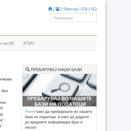
|
|
Sitemap
|
EN
|
SQ
и на ИС
KTИС
ПРЕБАРУВАЈ НАШИ БАЗИ
лежува
 без
ени
20
Учете
како да пребарувате во нашите
ја
бази на податоци, и како да дојдете
а“.
до вредните информации брзо и
а“
лесно!