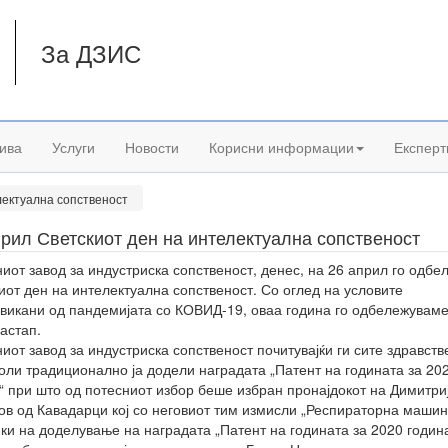
За ДЗИС
а
ива
Услуги
Новости
Корисни информации
Експерт
лектуална сопственост
рил Светскиот ден на интелектуална сопственост
иот завод за индустриска сопственост, денес, на 26 април го одбе
иот ден на интелектуална сопственост. Со оглед на условите
викани од пандемијата со КОВИД-19, оваа година го одбележуваме
настап.
иот завод за индустриска сопственост почитувајќи ги сите здравств
оли традиционално ја додели наградата „Патент на годината за 20
“ при што од потесниот избор беше избран пронајдокот на Димитри
ов од Кавадарци кој со неговиот тим измисли „Респираторна машин
ки на доделување на наградата „Патент на годината за 2020 годин