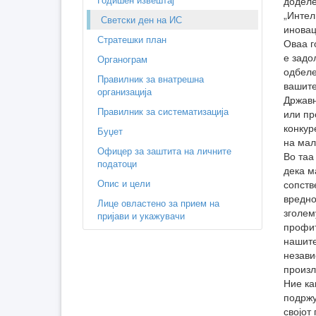
доделе
„Интел
Светски ден на ИС
иновац
Стратешки план
Оваа г
е задо
Органограм
одбеле
Правилник за внатрешна
вашите
организација
Државн
Правилник за систематизација
или пр
конкур
Буџет
на мал
Офицер за заштита на личните
Во таа
податоци
дека м
Опис и цели
сопств
вредно
Лице овластено за прием на
зголем
пријави и укажувачи
профит
нашите
незави
произл
Ние ка
подржу
својот