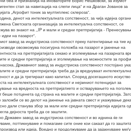
ни беа и признанија на иноваторите Борис Нешковски, за изумот
игентен стап за навигација на слепи лица“ и на Драган Јованов за
ијата „Агрофит тоник за мултиплекс склероза“.
одина, денот на интелектуалната сопственост, за чиjа идејна орган
лжена Светската организација за интелектуална сопственост, се
жува во знакот на ,,IP и мали и средни претпријатија - Пренесувањ
 идеи на пазарот“.
иот завод за индустриска сопственост преку патентирање на тие и
оизводи овозможува посигурна положба на пазарот и јакнење на
ентноста на претпријатијата секако и зголемување на пазарната вр
ите и средни претпријатија и зголемување на можностите за профи
 насока, Државниот завод за индустриска сопственост постојано ук
алите и средни претпријатија треба да ја вреднуваат интелектуалн
еност и да ја третираат како капитал. Според досегашното искуство
ста на интелектуалната сопственост и нејзиниот потенцијал за
ување на вредноста на претпријатието и остварувањето на поголе
 беше потценета од страна на малите и средни претпријатија. Зат
 заложби се во делот на јакнење на јавната свест и укажување дек
сно дали станува збор за мали или средни претпријатија идејата од
егла дејноста треба да се заштити.
ко Државен завод за индустриска сопственост и во иднина ќе ги
ваме, поттикнуваме и помагаме сите оние кои сакаат да го заштит
 производ или идеја. Воедно и продолжуваме да ја зајакнуваме меѓу