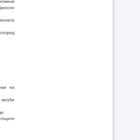
исмена
дносно
иската
според
ање на
 загуби
е.
тоците