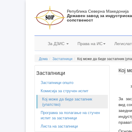
Република Северна Македонија
Државен завод за индустриск
сопственост
За ДЗИС
Права на ИС
Легислат
Дома
Застапници
Кој може да биде застапник (упа
Кој м
Застапници
Застапници општо
Комисија за стручен испит
За зас
Кој може да биде застапник
(упатство)
вид со
заедн
Програма за полагање на стучен
индус
испит за застапници
прават
Листа на застапници
Основ