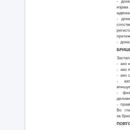
- док
изјав
адвока
- док
сопств
регис
претеж
- дока
БРИШ
Застап
- ако 
- ако 
- ако 
- ако
впишув
- физи
деловн
- прав
Во гл
за бри
ПОВТ