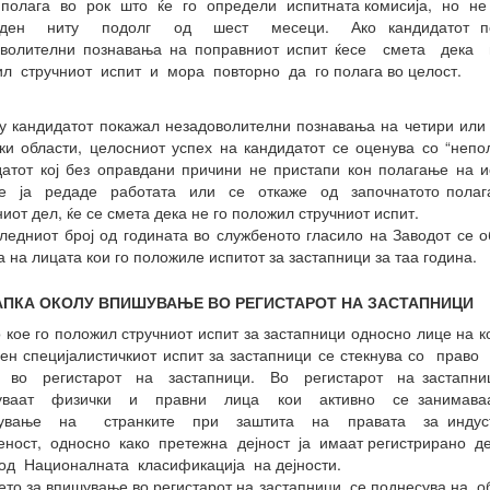
 полага во рок што ќе го определи испитната комисија, но не
ден ниту подолг од шест месеци. Ако кандидатот по
оволителни познавања на поправниот испит ќесе смета дека
л стручниот испит и мора повторно да го полага во целост.
у кандидатот покажал незадоволителни познавања на четири или
ки области, целосниот успех на кандидатот се оценува со “непо
атот кој без оправдани причини не пристапи кон полагање на 
е ја редаде работата или се откаже од започнатото полаг
иот дел, ќе се смета дека не го положил стручниот испит.
ледниот број од годината во службеното гласило на Заводот се о
а на лицата кои го положиле испитот за застапници за таа година.
АПКА ОКОЛУ ВПИШУВАЊЕ ВО РЕГИСТАРОТ НА ЗАСТАПНИЦИ
 кое го положил стручниот испит за застапници односно лице на к
ен специјалистичкиот испит за застапници се стекнува со прав
 во регистарот на застапници. Во регистарот на застапн
уваат физички и правни лица кои активно се занимав
пување на странките при заштита на правата за индус
еност, односно како претежна дејност ја имаат регистрирано д
од Националната класификација на дејности.
то за впишување во регистарот на застапници, се поднесува на 