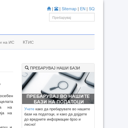
|
|
Sitemap
|
EN
|
SQ
и на ИС
KTИС
ПРЕБАРУВАЈ НАШИ БАЗИ
а
посебен
 целата
ста на
Учете
како да пребарувате во нашите
ија на
бази на податоци, и како да дојдете
до вредните информации брзо и
лесно!
омош и