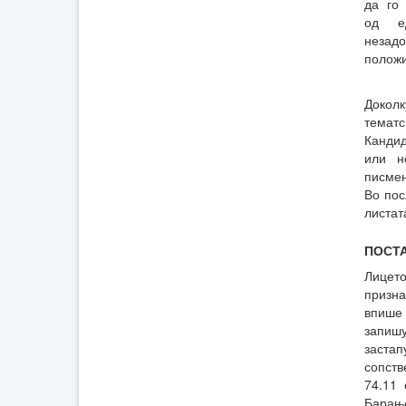
да го
од е
незад
положи
Доколк
тематс
Кандид
или н
писмен
Во пос
листат
ПОСТ
Лицето
призна
впише
запиш
заста
сопств
74.11 
Барање