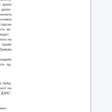
 доказ
; доказ
иската
ративна
тарски
ето во
водот.
ната на
е прави
бјавува
 издава
вата од
а пред
нот на
ц ДЗИС-
ање;