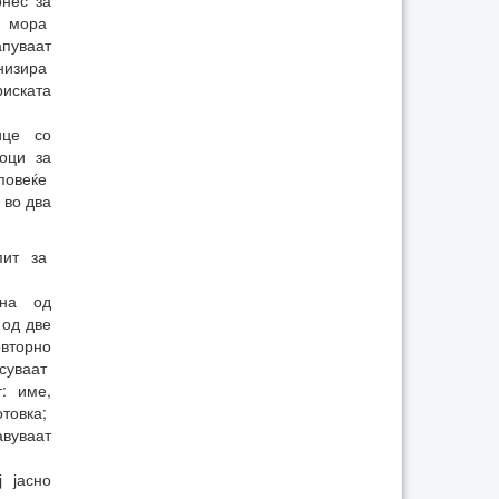
нес за
ит мора
пуваат
низира
иската
ице со
оци за
 повеќе
 во два
спит за
ена од
 од две
вторно
суваат
: име,
товка;
авуваат
 јасно