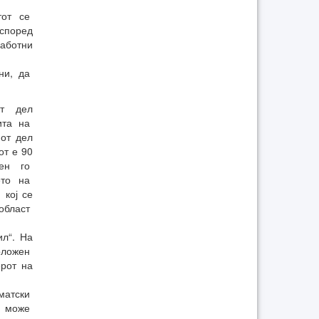
тот се
поред
аботни
ни, да
от дел
ита на
от дел
от е 90
ден го
ето на
кој се
област
ил“. На
положен
рот на
матски
т може