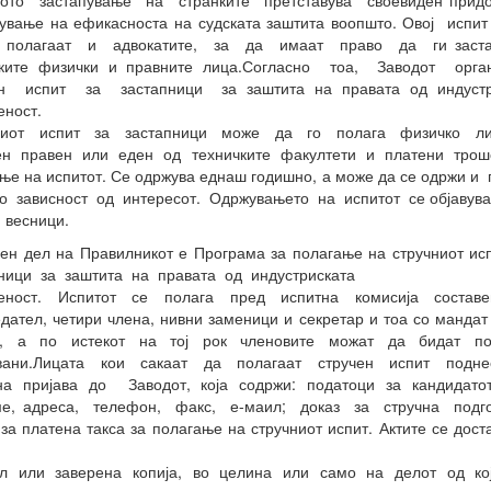
ното застапување на странките претставува своевиден придо
ување на ефикасноста на судската заштита воопшто. Овој исп
 полагаат и адвокатите, за да имаат право да ги заста
ските физички и правните лица.Согласно тоа, Заводот орга
ен испит за застапници за заштита на правата од индустр
еност.
ниот испит за застапници може да го полага физичко л
ен правен или еден од техничките факултети и платени трош
ње на испитот. Се одржува еднаш годишно, а може да се одржи и
о зависност од интересот. Одржувањето на испитот се објавува
 весници.
ен дел на Правилникот е Програма за полагање на стручниот и
ници за заштита на правата од индустриската
веност. Испитот се полага пред испитна комисија состав
дател, четири члена, нивни заменици и секретар и тоа со мандат
и, а по истекот на тој рок членовите можат да бидат по
вани.Лицата кои сакаат да полагаат стручен испит подне
на пријава до Заводот, која содржи: податоци за кандидатот
ме, адреса, телефон, факс, е-маил; доказ за стручна подго
за платена такса за полагање на стручниот испит. Актите се дост
ал или заверена копија, во целина или само на делот од кој