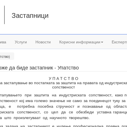
Застапници
а
ива
Услуги
Новости
Корисни информации
Експерт
тство)
оже да биде застапник - Упатство
У П А Т С Т В О
за застапување во постапката за заштита на правата од индустриск
сопственост
тапувањето при заштита на индустриската сопственост, како 
пственост кој има големо значење не само за поединецот туку за
ица, е потребна посебна стручност и познавање од обла
триската сопственост, со цел да се обезбеди уставна гаранц
а што произлегуваат од научното творештво.
на задача на застапникот е нудење професионална правна п