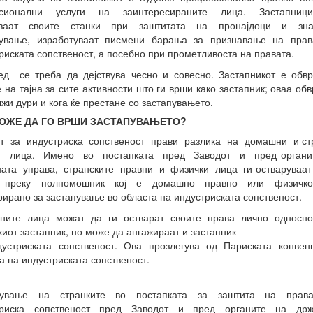
сионални услуги на заинтересираните лица. Застапниц
уваат своите станки при заштитата на пронајдоци и зн
кување, изработуваат писмени барања за признавање на прав
риската сопственост, а посебно при прометливоста на правата.
ед се треба да дејствува чесно и совесно. Застапникот е обв
 на тајна за сите активности што ги врши како застапник; оваа обв
жи дури и кога ќе престане со застапувањето.
МОЖЕ ДА ГО ВРШИ ЗАСТАПУВАЊЕТО?
от за индустриска сопственост прави разлика на домашни и ст
и лица. Имено во постапката пред Заводот и пред орган
ата управа, странските правни и физички лица ги остваруваат
 преку полномошник кој е домашно правно или физичк
рирано за застапување во областа на индустриската сопственост.
ните лица можат да ги остварат своите права лично односно
киот застапник, но може да ангажираат и застапник
устриската сопственост. Ова прозлегува од Париската конвен
а на индустриската сопственост.
пување на странките во постапката за заштита на прав
триска сопственост пред Заводот и пред органите на држ