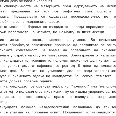
егува дека основот е исполнет.
и специфичноста на материјата пред одржувањето на испи
уваат предавања во кои се опфатени сите области с
амата. Предавањате се одржуваат последователно, пет р
, обично во попладневните часови.
ијата може, по барање на кандидатот, поради оправдани причи
ожи полагањето на испитот, но најмалку за шест месеци.
ниот испит се полага писмено и усмено. Во писмени
датот обработува определени прашања од постапката за зашт
триската сопственост. За време на полагањето на писмени
ена е употреба на стручна литература. Времетраењето на испит
и. Кандидатот кој успешно го положил писмениот дел истиот 
а и усниот дел, а најдоцна во рок од 8 дена од полагањ
ниот дел. За текот на усмениот дел се води записник кон 
жува и писмената задача на кандидатот. За секоја тематска 
датот добива посебна оценка.
т на кандидатот се оценува вербално: “положил“ или “неполож
атот кој го положил стручниот испит му се издава уверение за 
ен испит, со што стекнува право на впишување во регисте
ници.
андидатот покажал незадоволителни познавања до три те
ти се упатува на поправен испит. Поправниот испит кандидато