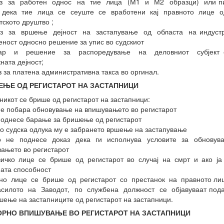
аз за работен однос на тие лица (М1 и М2 образци) или п
а дека тие лица се сеуште се вработени кај правното лице о
тското друштво ;
аз за вршење дејност на застапување од областа на индустр
еност односно решение за упис во судскиот
тар и решение за распоредување на деловниот субјект 
ната дејност;
з за платена административна такса во оргинал.
ЕЊЕ ОД РЕГИСТАРОТ НА ЗАСТАПНИЦИ
никот се брише од регистарот на застапници:
не побара обновување на впишувањето во регистарот
поднесе барање за бришење од регистарот
со судска одлука му е забрането вршење на застапување
 не поднесе доказ дека ги исполнува условите за обновув
ањето во регистарот
чко лице се брише од регистарот во случај на смрт и ако ја
ата способност
но лице се брише од регистарот со престанок на правното лиц
асилото на Заводот, по службена должност се објавуваат пода
шење на застапниците од регистарот на застапници.
ОРНО ВПИШУВАЊЕ ВО РЕГИСТАРОТ НА ЗАСТАПНИЦИ