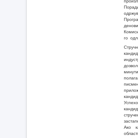
произл
Порад
одрж
Прогр
денови
Комис
го одл
Струч
канди
индус
дозвол
минут
полаг
писме
прило
канди
Успехо
кандид
струч
застап
Ако к
облас