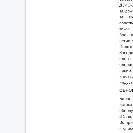
ДЗИС-
за држ
за вр
сопств
такса
број,
регист
Подато
Заводо
еден в
еднаш
првиот
и потв
индуст
ОБНО
Барањ
истек
обнову
З-3, в
Во при
- спис