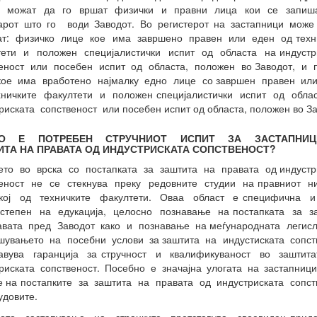
а можат да го вршат физички и правни лица кои се запиш
тарот што го води Заводот. Во регистерот на застапници може
ат: физичко лице кое има завршено правен или еден од техн
тети и положен специјалистички испит од областа на индустр
веност или посебен испит од областа, положен во Заводот, и 
кое има вработено најмалку едно лице со завршен правен ил
хничките факултети и положен специјалистички испит од обла
риската сопственост или посебен испит од областа, положен во За
О Е ПОТРЕБЕН СТРУЧНИОТ ИСПИТ ЗА ЗАСТАПНИ
ТА НА ПРАВАТА ОД ИНДУСТРИСКАТА СОПСТВЕНОСТ?
ето во врска со постапката за заштита на правата од индустр
веност не се стекнува преку редовните студии на правниот н
кој од техничките факултети. Оваа област е специфична 
 степен на едукација, целосно познавање на постапката за з
авата пред Заводот како и познавање на меѓународната легисл
шувањето на посебни услови за заштита на индустиската сопст
тавува гаранција за стручност и квалификуваност во заштит
риската сопственост. Посебно е значајна улогата на застапниц
 на постапките за заштита на правата од индустриската сопс
удовите.