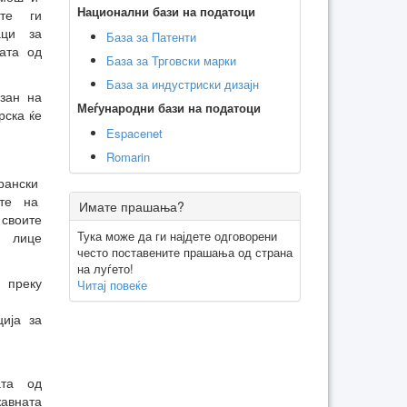
Национални бази на податоци
ите ги
аци за
База за Патенти
ата од
База за Трговски марки
База за индустриски дизајн
рзан на
Меѓународни бази на податоци
рска ќе
Espacenet
Romarin
рански
ите на
Имате прашања?
 своите
Тука може да ги најдете одговорени
о лице
често поставените прашања од страна
на луѓето!
 преку
Читај повеќе
ција за
ата од
авната