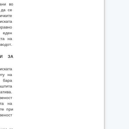
ани во
 да се
ичките
иската
правно
и еден
ста на
водот.
ЦИ ЗА
иската
иту на
и бара
аштита
атива.
веност
ата на
ите при
твеност