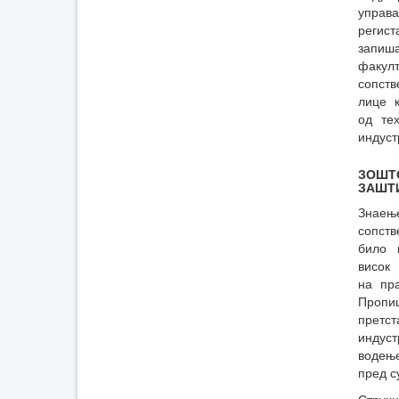
управ
регис
запиш
факул
сопст
лице 
од те
индуст
ЗОШТ
ЗАШТИ
Знаењ
сопст
било 
висок
на пр
Пропи
претс
индуст
водење
пред с