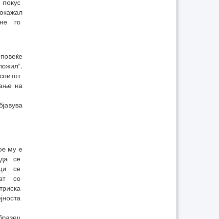
 покус
кажал
 не го
 повеќе
ложил“.
испитот
ање на
бјавува
ое му е
о да се
ици се
аат со
триска
ејноста
образец