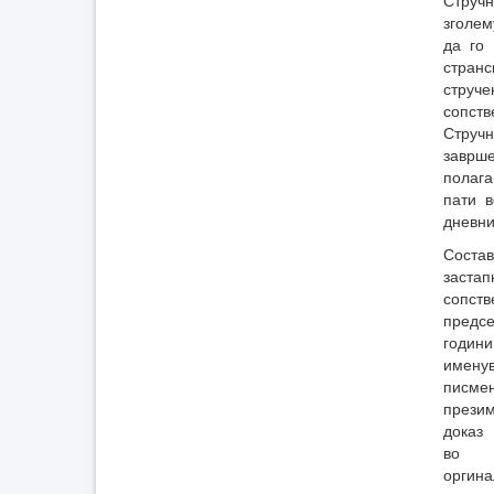
Струч
зголем
да го
стран
струч
сопств
Струч
заврш
полага
пати в
дневни
Состав
застап
сопст
предсе
годин
имену
писме
прези
доказ 
во
оргин