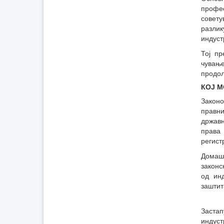
профе
совет
разли
индуст
Тој пр
чување
продол
КОЈ 
Закон
правн
државн
права
регист
Домаш
законс
од инд
заштит
Заста
индус