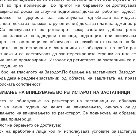
З1 во три примероци. Во прилог на барањето се доставуваат:
авјанство; доказ за стручна подготовка; доказ за работен однос
шење на дејноста за застапување од областа на индустр
еност; доказ за положен стручен испит; доказ за платена админист
. Со впишувањето во регистарот секој застаник добива регис
 а со плаќање на одредени трошоци, податоците при впишувањ
арот на застапници се објавуваат во службеното гласило на За
ците на регистрираните застапници се објавуваат на веб стра
т како и се доставуваат до заинтересираните странки со што с
ид нивно промовирање. Изводот од регистарот на застапници се о
 годишно во
 број на гласилото на Заводот.По барање на застапникот, Заводот
рда дека е редовен застапник од областа на заштитата на пра
риската сопственост.
ВУВАЊЕ НА ВПИШУВАЊЕ ВО РЕГИСТАРОТ НА ЗАСТАПНИЦИ
ето за обновување во регистарот на застапници се обновув
от на една година од денот на впишувањето, односно од де
вањето на впишувањето во регистерот. Се поднесува на образе
о два примероци.
лог на барањето се доставува:
ок на вработени лица кои ги исполнуваат условите за застапув