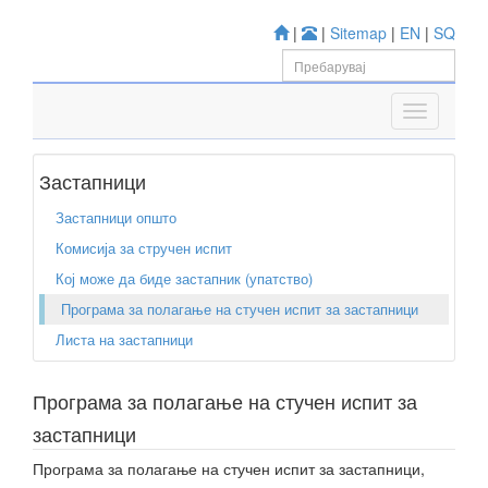
|
|
Sitemap
|
EN
|
SQ
Застапници
Застапници општо
Комисија за стручен испит
Кој може да биде застапник (упатство)
Програма за полагање на стучен испит за застапници
Листа на застапници
Програма за полагање на стучен испит за
застапници
Програма за полагање на стучен испит за застапници,