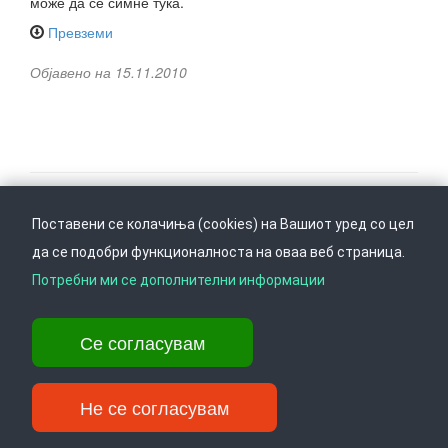
може да се симне тука.
Превземи
Објавено на 15.11.2010
Поставени се колачиња (cookies) на Вашиот уред со цел
Следете не на
Врати се горе
да се подобри функционалноста на оваа веб страница.
Потребни ми се дополнителни информации
Ул. Даме Груев 14, Катна гаража Беко на 1-виот кат, 1000 Скопје,
Се согласувам
Тел: +389 2 3103 601 (641), Факс: +389 2 3137 149 |
info@ippo.gov.mk
©
2026
. ·
Privacy
·
Terms
Не се согласувам