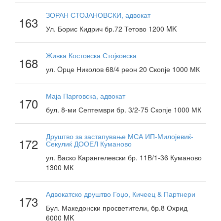
ЗОРАН СТОЈАНОВСКИ, адвокат
163
Ул. Борис Кидрич бр.72 Тетово 1200 MK
Живка Костовска Стојковска
168
ул. Oрце Николов 68/4 реон 20 Скопје 1000 МК
Маја Парговска, адвокат
170
бул. 8-ми Септември бр. 3/2-75 Скопје 1000 МК
Друштво за застапување МСА ИП-Милојевиќ-
172
Секулиќ ДООЕЛ Куманово
ул. Васко Карангелевски бр. 11В/1-36 Куманово
1300 МК
Адвокатско друштво Гоџо, Кичеец & Партнери
173
Бул. Македонски просветители, бр.8 Охрид
6000 MK