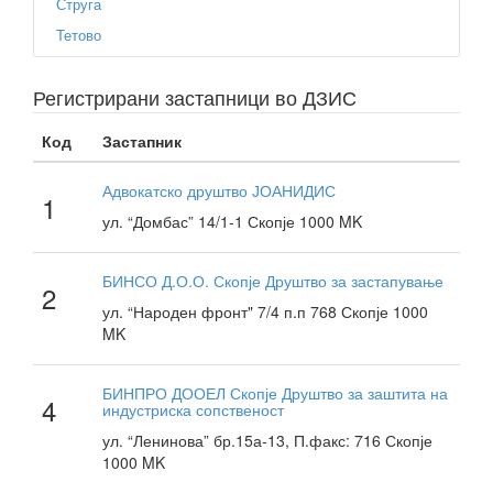
Струга
Тетово
Регистрирани застапници во ДЗИС
Код
Застапник
Адвокатско друштво ЈОАНИДИС
1
ул. “Домбас” 14/1-1 Скопје 1000 MK
БИНСО Д.О.О. Скопје Друштво за застапување
2
ул. “Народен фронт" 7/4 п.п 768 Скопје 1000
MK
БИНПРО ДООЕЛ Скопје Друштво за заштита на
4
индустриска сопственост
ул. “Ленинова” бр.15а-13, П.факс: 716 Скопје
1000 MK