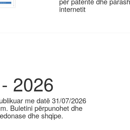
për patentë dhe paras
internetit
 - 2026
 publikuar me datë 31/07/2026
im. Buletini përpunohet dhe
qedonase dhe shqipe.