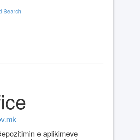
ed Search
fice
gov.mk
 depozitimin e aplikimeve