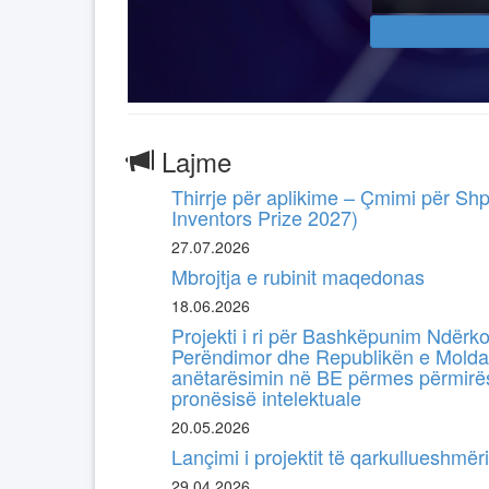
Lajme
Thirrje për aplikime – Çmimi për Shp
Inventors Prize 2027)
27.07.2026
Mbrojtja e rubinit maqedonas
18.06.2026
Projekti i ri për Bashkëpunim Ndërk
Perëndimor dhe Republikën e Molda
anëtarësimin në BE përmes përmirës
pronësisë intelektuale
20.05.2026
Lançimi i projektit të qarkullueshmër
29.04.2026