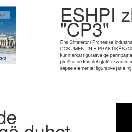
ESHPI z
"CP3"
Enti Shtetëror i Pronësisë Industr
DOKUMENTIN E PRAKTIKËS (CP3), 
kur markat figurative që përmbajnë
plotësojnë kushtet gjatë ekzaminim
sepse elementet figurative janë mj
ide
 që duhet