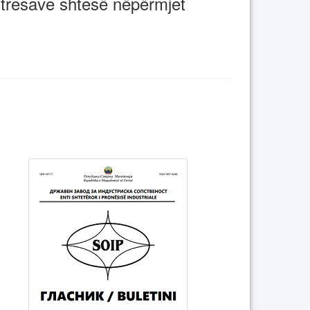
htresave shtesë nëpërmjet