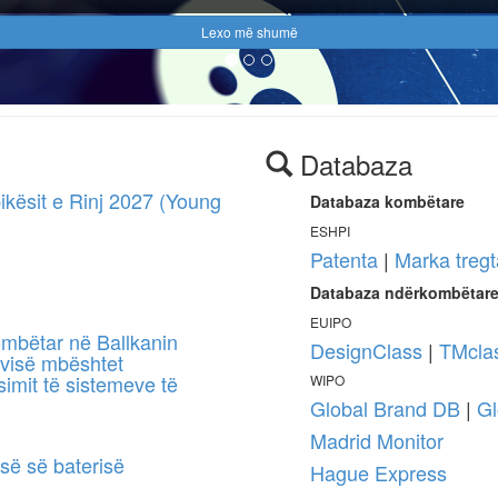
Lexo më shumë
Databaza
ikësit e Rinj 2027 (Young
Databaza kombëtare
ESHPI
Patenta
|
Marka tregt
Databaza ndërkombëtar
EUIPO
ombëtar në Ballkanin
DesignClass
|
TMcla
visë mbështet
imit të sistemeve të
WIPO
Global Brand DB
|
Gl
Madrid Monitor
isë së baterisë
Hague Express