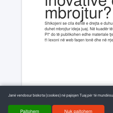
mbrojtur?
Shikojeni se cila është e drejta e duhu
duhet mbrojtur ideja juaj. Në kuadër të
PI" do të publikohen edhe materiale tj
t'i lexoni në web faqen tonë dhe në rrje
Kthehu në fillim
Janë vendosur biskota (cookies) në pajisjen Tuaj për të mundësua
Pajtohem
Nuk pajtohem