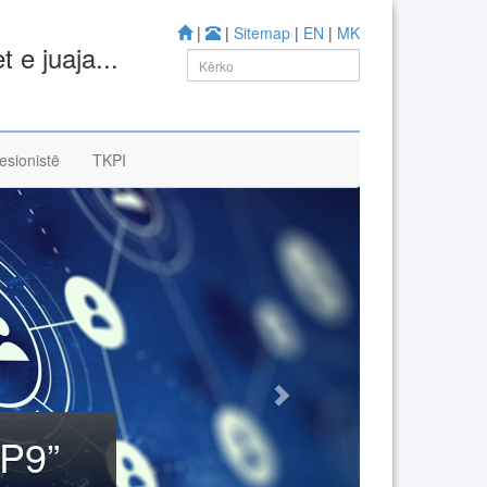
|
|
Sitemap
|
EN
|
MK
 e juaja...
esionistë
TKPI
CP9”