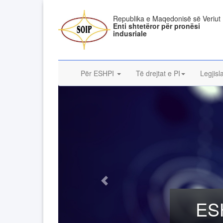
Republika e Maqedonisë së Veriut
Enti shtetëror për pronësi
indusriale
Për ESHPI
Të drejtat e PI
Legjisl
ESH