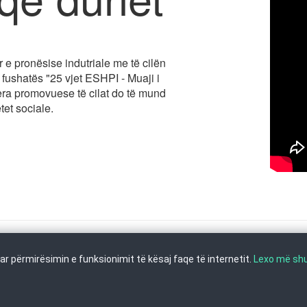
r e pronësise indutriale me të cilën
 fushatës "25 vjet ESHPI - Muaji i
era promovuese të cilat do të mund
tet sociale.
r përmirësimin e funksionimit të kësaj faqe të internetit.
Lexo më s