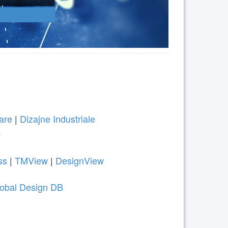
are
|
Dizajne Industriale
e
ss
|
TMView
|
DesignView
obal Design DB