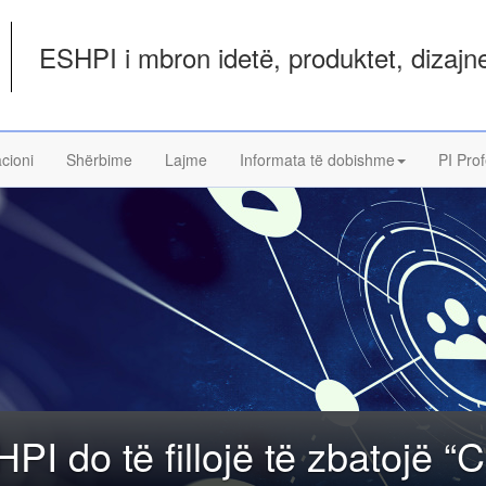
ESHPI i mbron idetë, produktet, dizajnet
acioni
Shërbime
Lajme
Informata të dobishme
PI Prof
PI do të fillojë të zbatojë “