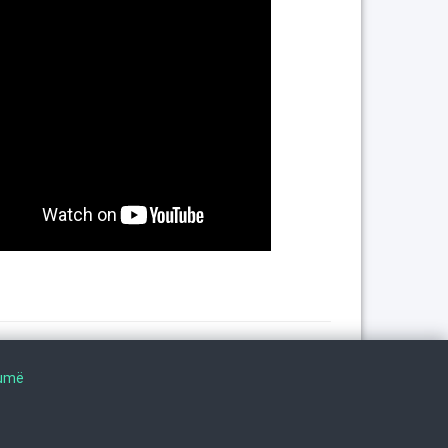
Na ndiqni në
humë