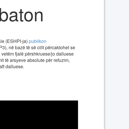
baton
iale (ESHPI-ja)
publikon
në bazë të së cilit përcaktohet se
 vetëm fjalë përshkruese/jo dalluese
it të arsyeve absolute për refuzim,
aft dalluese.