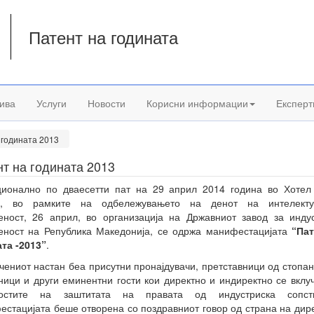
Патент на годината
а
ива
Услуги
Новости
Корисни информации
Експерт
 годината 2013
т на годината 2013
ционално по дваесетти пат на 29 април 2014 година во Хотел 
e”, во рамките на одбележувањето на денот на интелекту
еност, 26 април, во организација на Државниот завод за инду
еност на Република Македонија, се одржа манифестацијата
“Пат
та -2013”
.
чениот настан беа присутни пронајдувачи, претставници од стопан
ници и други еминентни гости кои директно и индиректно се вклу
ностите на заштитата на правата од индустриска сопств
стацијата беше отворена со поздравниот говор од страна на дир