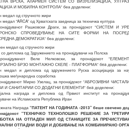
ТНА ВРСКА, АЛАРМЕН СИСТЕМ СО ВИЗУЕЛИЗАЦИЈА, УЛТРА
АЦИЈА И МОБИЛНА КОНТРОЛА“ беа доделени:
н медал од стручното жири
н медал “ARCA” од Хрватската заедница за техничка култура
ронајдувачот Рашковски Драги, за пронајдокот “СИСТЕМ И УР
ТРОНСКО СПРОВЕДУВАЊЕ НА СИТЕ ФОРМИ НА ПОСРЕ
РЕДНА ДЕМОКРАТИЈА“ беа доделени:
ен медал од стручното жири
 со диплома од Здружението на пронајдувачи на Полска
ронајдувачот Веле Нелковски, за пронајдокот “ЕЛЕМЕ
РЗАЛНО БРЗО МОНТАЖНО СКЕЛЕ - ПЛАТФОРМА“ бea доделени:
ен медал и диплома од здружението Руска асоцијација за на
ошка меѓународна соработка
ронајдувачот Мирко Узелац, за пронајдокот “АБРОЗИВНИ ЧИСТАЛ
И И САНИТАРИИ СО ДОДАТНИ ЕЛЕМЕНТИ“ беa доделени:
ијална награда и диплома од Првиот институт на пронајду
увачи на Исламската Република Иран
ижната Награда
“ПАТЕНТ НА ГОДИНАТА -2013” беше свечено до
ронајдокот “ТЕХНИЧКО ТЕХНОЛОШКО РЕШЕНИЕ ЗА ТРЕТИР
АБОТКА НА ОТПАДЕН МИЛ ОД СТАНИЦИТЕ ЗА ПРЕЧИСТУВА
НАЛНИ ОТПАДНИ ВОДИ И ДОБИВАЊЕ НА КОМБИНИРАНО ОРГА