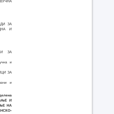
ЗВУЧНА
ЕДИ ЗА
ДНА И
НТИ ЗА
учна и
ИЦИ ЗА
вачи и
делена
АЊЕ И
ЊЕ НА
НСКО-