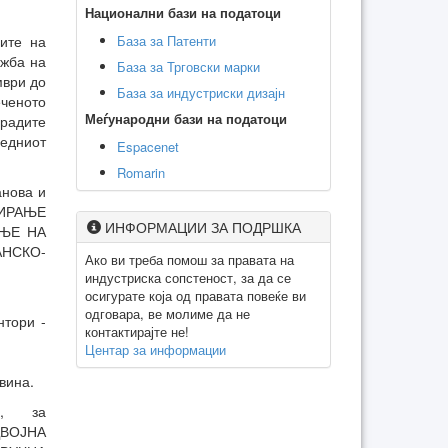
Национални бази на податоци
База за Патенти
ците на
ожба на
База за Трговски марки
мври до
База за индустриски дизајн
еченото
Меѓународни бази на податоци
радите
ледниот
Espacenet
Romarin
анова и
ТИРАЊЕ
ИНФОРМАЦИИ ЗА ПОДРШКА
АЊЕ НА
НСКО-
Ако ви треба помош за правата на
индустриска сопстеност, за да се
осигурате која од правата повеќе ви
одговара, ве молиме да не
нтори -
контактирајте не!
Центар за информации
вина.
о, за
ДВОЈНА