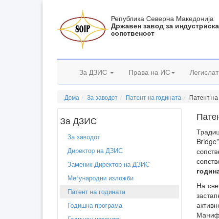
Република Северна Македонија
Државен завод за индустриск
сопственост
За ДЗИС
Права на ИС
Легислат
Дома
За заводот
Патент на годината
Патент на
Патен
За ДЗИС
Тради
За заводот
Bridg
Директор на ДЗИС
сопств
сопств
Заменик Директор на ДЗИС
година
Меѓународни изложби
На све
Патент на годината
застап
актив
Годишна програма
Манифе
Годишен извештај