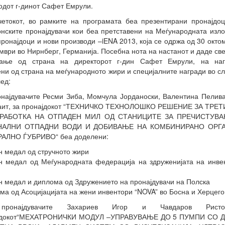
одот г-динот Сафет Емрули.
етокот, во рамките на програмата беа презентирани пронајдо
нските пронајдувачи кои беа претставени на Меѓународната изл
пронајдоци и нови производи –iENA 2013, која се одржа од 30 окто
мври во Нирнберг, Германија. Посебна нота на настанот и даде св
вање од страна на директорот г-дин Сафет Емрули, на наг
ни од страна на меѓународното жири и специјалните награди во с
ед:
најдувачите Ресми Зиба, Момчула Јорданоски, Валентина Пелив
Ваит, за пронајдокот “ТЕХНИЧКО ТЕХНОЛОШКО РЕШЕНИЕ ЗА ТРЕ
РАБОТКА НА ОТПАДЕН МИЛ ОД СТАНИЦИТЕ ЗА ПРЕЧИСТУВ
НАЛНИ ОТПАДНИ ВОДИ И ДОБИВАЊЕ НА КОМБИНИРАНО ОРГА
АЛНО ЃУБРИВО“ беа доделени:
н медал од стручното жири
н медал од Меѓународната федерација на здруженијата на инве
н медал и диплома од Здружението на пронајдувачи на Полска
ма од Асоцијацијата на жени инвентори “NOVA” во Босна и Херцего
пронајдувачите Захариев Игор и Чавдаров Рист
јдокот“МЕХАТРОНИЧКИ МОДУЛ –УПРАВУВАЊЕ ДО 5 ПУМПИ СО 