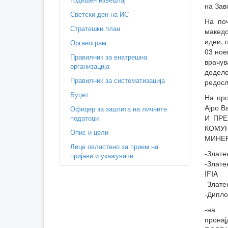
на Зав
Светски ден на ИС
На поч
Стратешки план
македо
идеи, 
Органограм
03 ное
Правилник за внатрешна
врачу
организација
доделе
Правилник за систематизација
редосл
Буџет
На про
Ајро 
Офицер за заштита на личните
И ПРЕ
податоци
КОМУ
Опис и цели
МИНЕР
Лице овластено за прием на
-Злате
пријави и укажувачи
-Злате
IFIA
-Злате
-Дипло
-на 
прона