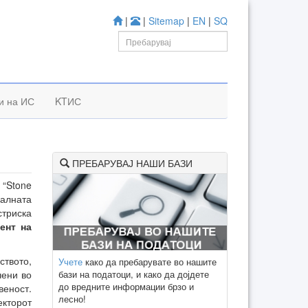
|
|
Sitemap
|
EN
|
SQ
и на ИС
KTИС
ПРЕБАРУВАЈ НАШИ БАЗИ
“Stone
алната
стриска
ент на
ството,
Учете
како да пребарувате во нашите
бази на податоци, и како да дојдете
чени во
до вредните информации брзо и
еност.
лесно!
екторот