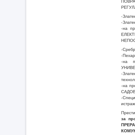
ПОВРА
РЕГУЛ
-Злате
-Злате
-на п
ЕЛЕК
НЕПОС
-Сребр
-Пехар
-на п
УНИВЕ
-Злат
технол
-на п
САДОВ
-Спец
истраж
Прест
за п
ПРЕР
КОМУ