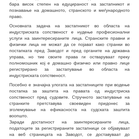
бара висок степен на едуцираност на застапникот и
познавање на домашното, странското и меѓународното
право.
Основната задача на застапникот во областа на
индустриската сопственост е нудење професионални
услуги на заинтересираните лица. Странските правни и
физички лица не можат да се појават како странки во
постапката пред Заводот и пред органите на државна
управа, но тие своите права ги остваруваат преку
полномошник кој е домашно физичко или правно лице
регистрирано за застапување во областа на
индустриската сопственост.
Посебно е значајна улогата на застапниците при водење
постапка за заштита на правата од индустриска
сопственост пред судовите. Стручното застапување на
странките претставува своевиден придонес за
зголемување на ефикасноста на судската заштита
воопшто.
Заради достапност на заинтересираните лица,
податоците за регистрираните застапници се објавуваат
на веб страницата на Заводот, се доставуваат до