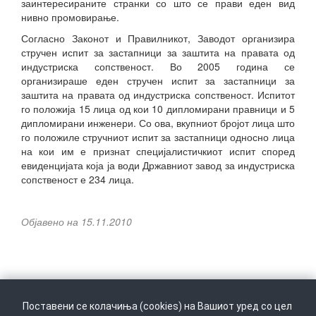
заинтересираните странки со што се прави еден вид
нивно промовирање.
Согласно Законот и Правилникот, Заводот организира
стручен испит за застапници за заштита на правата од
индустриска сопственост. Во 2005 година се
организираше еден стручен испит за застапници за
заштита на правата од индустриска сопственост. Испитот
го положија 15 лица од кои 10 дипломирани правници и 5
дипломирани инженери. Со ова, вкупниот бројот лица што
го положиле стручниот испит за застапници односно лица
на кои им е признат специјалистичкиот испит според
евиденцијата која ја води Државниот завод за индустриска
сопственост е 234 лица.
Објавено на 15.11.2010
Поставени се колачиња (cookies) на Вашиот уред со цел