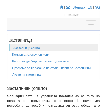
|
|
Sitemap
|
EN
|
SQ
Застапници
Застапници општо
Комисија за стручен испит
Кој може да биде застапник (упатство)
Програма за полагање на стучен испит за застапници
Листа на застапници
Застапници (општо)
Специфичноста на управната постапка за заштита на
правата од индустриска сопственост ја наметнува
потребата од посебни познавања од оваа област што