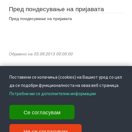
Пред пондесување на пријавата
Пред пондесување на пријавата
Објавено на 03.09.2013 00:00:00
Поставени се колачиња (cookies) на Вашиот уред со цел
да се подобри функционалноста на оваа веб страница.
Следете не на
Врати се горе
Потребни ми се дополнителни информации
Се согласувам
Ул. Даме Груев 14, Катна гаража Беко на 1-виот кат, 1000 Скопје,
Тел: +389 2 3103 601 (641), Факс: +389 2 3137 149 |
info@ippo.gov.mk
Не се согласувам