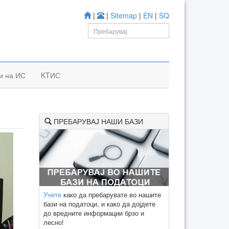
|
|
Sitemap
|
EN
|
SQ
и на ИС
KTИС
ПРЕБАРУВАЈ НАШИ БАЗИ
Учете
како да пребарувате во нашите
бази на податоци, и како да дојдете
до вредните информации брзо и
лесно!