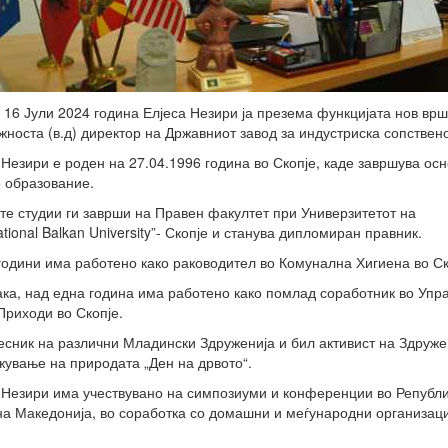
 16 Јули 2024 година Елјеса Незири ја презема функцијата нов вр
жноста (в.д) директор на Државниот завод за индустриска сопствено
 Незири е роден на 27.04.1996 година во Скопје, каде завршува ос
 образование.
те студии ги заврши на Правен факултет при Универзитетот на
national Balkan University”- Скопје и станува дипломиран правник.
години има работено како раководител во Комунална Хигиена во Ск
ака, над една година има работено како помлад соработник во Упра
Приходи во Скопје.
есник на различни Младински Здруженија и бил активист на Здруж
жување на природата „Ден на дрвото“.
 Незири има учествувано на симпозиуми и конференции во Републ
а Македонија, во соработка со домашни и меѓународни организац