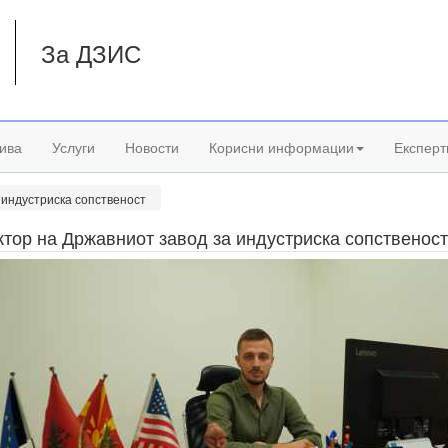
За ДЗИС
а
ива
Услуги
Новости
Корисни информации
Експерт
 индустриска сопственост
тор на Државниот завод за индустриска сопственост