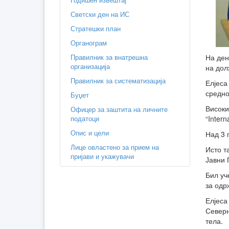
Светски ден на ИС
Стратешки план
Органограм
Правилник за внатрешна
На ден
организација
на дол
Правилник за систематизација
Елјеса
средно
Буџет
Високи
Офицер за заштита на личните
податоци
“Inter
Опис и цели
Над 3 
Лице овластено за прием на
Исто т
пријави и укажувачи
Јавни 
Бил уч
за одр
Елјеса
Северн
тела.