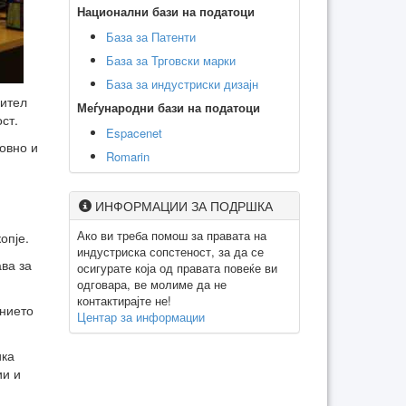
Национални бази на податоци
База за Патенти
База за Трговски марки
База за индустриски дизајн
шител
Меѓународни бази на податоци
ст.
Espacenet
новно и
Romarin
ИНФОРМАЦИИ ЗА ПОДРШКА
Ако ви треба помош за правата на
опје.
индустриска сопстеност, за да се
ва за
осигурате која од правата повеќе ви
одговара, ве молиме да не
контактирајте не!
ението
Центар за информации
ика
ии и