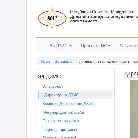
Република Северна Македонија
Државен завод за индустриск
сопственост
За ДЗИС
Права на ИС
Легислат
Дома
За заводот
Директор на Државниот завод за
Дирек
За ДЗИС
За заводот
Директор на ДЗИС
Заменик Директор на ДЗИС
Меѓународни изложби
Патент на годината
Годишна програма
Годишен извештај