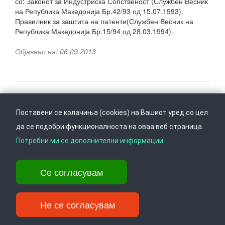
со: Законот за Индустриска Сопственост (Службен Весник
на Република Македонија Бр.42/93 од 15.07.1993).
Правилник за заштита на патенти(Службен Весник на
Република Македонија Бр.15/94 од 28.03.1994).
Објавено на: 06.09.2013
Поставени се колачиња (cookies) на Вашиот уред со цел
Следете не на
Врати се горе
да се подобри функционалноста на оваа веб страница.
Потребни ми се дополнителни информации
Ул. Даме Груев 14, Катна гаража Беко на 1-виот кат, 1000 Скопје,
Се согласувам
Тел: +389 2 3103 601 (641), Факс: +389 2 3137 149 |
info@ippo.gov.mk
©
2026
. ·
Privacy
·
Terms
Не се согласувам