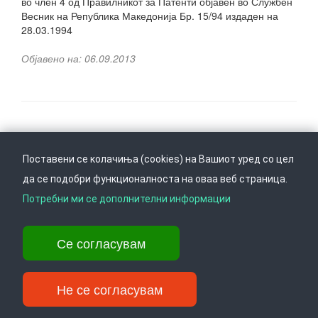
во член 4 од Правилникот за Патенти објавен во Службен
Весник на Република Македонија Бр. 15/94 издаден на
28.03.1994
Објавено на: 06.09.2013
Следете не на
Врати се горе
Поставени се колачиња (cookies) на Вашиот уред со цел
да се подобри функционалноста на оваа веб страница.
Потребни ми се дополнителни информации
Ул. Даме Груев 14, Катна гаража Беко на 1-виот кат, 1000 Скопје,
Тел: +389 2 3103 601 (641), Факс: +389 2 3137 149 |
Се согласувам
info@ippo.gov.mk
©
2026
. ·
Privacy
·
Terms
Не се согласувам