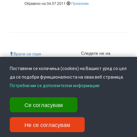
Објавено на 04.07.2011
Превземи
Следете не на
Врати се горе
Поставени се колачиња (cookies) на Вашиот уред со цел
да се подобри функционалноста на оваа веб страница.
Ул. Даме Груев 14, Катна гаража Беко на 1-виот кат, 1000 Скопје,
Потребни ми се дополнителни информации
Тел: +389 2 3103 601 (641), Факс: +389 2 3137 149 |
info@ippo.gov.mk
©
2026
. ·
Privacy
·
Terms
Се согласувам
Не се согласувам