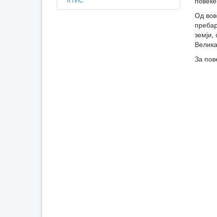
повеќе
Од вов
пребар
земји,
Велика
За пов