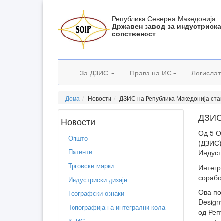
Република Северна Македонија
Државен завод за индустриск
сопственост
За ДЗИС
Права на ИС
Легислат
Дома
Новости
ДЗИС на Република Македонија ста
ДЗИС
Новости
Од 5 О
Општо
(ДЗИС)
Патенти
Индуст
Трговски марки
Интегр
сорабо
Индустриски дизајн
Ова по
Географски ознаки
Design
Топографија на интегрални кола
од Реп
КТИС