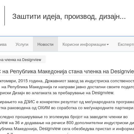
Заштити идеја, производ, дизајн...
а
ива
Услуги
Новости
Корисни информации
Експерт
на членка на Designview
 на Република Македонија стана членка на Designvi
ктомври, 2015 година, Државниот завод за индустриска сопственос
 на Република Македонија ги направи јавно достапни своите подат
риски Дизајн во алатаката за пребарување на Designview.
ирањето на ДЗИС е конкретен резултат од меѓународната програма
тка раководена од ОХИМ во соработка со меѓународните партнери
следно проширување го зголемува бројот на заводите членки во
view на 36 и додавање на речиси 800 дополнителни индустриски ди
ублика Македонија, Designview сега обезбедува пристап и информ