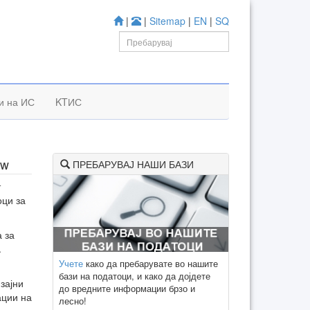
|
|
Sitemap
|
EN
|
SQ
и на ИС
KTИС
ew
ПРЕБАРУВАЈ НАШИ БАЗИ
т
оци за
 за
.
Учете
како да пребарувате во нашите
бази на податоци, и како да дојдете
зајни
до вредните информации брзо и
ации на
лесно!