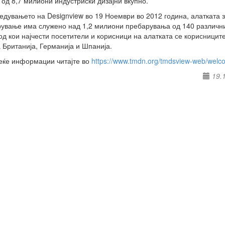
 од 8,7 милиони индустриски дизајни вкупно.
едувањето на Designview во 19 Ноември во 2012 година, алатката 
ување има служено над 1,2 милиони пребарувања од 140 различн
 од кои најчести посетители и корисници на алатката се корисницит
 Британија, Германија и Шпанија.
еќе информации читајте во
https://www.tmdn.org/tmdsview-web/welc
19.