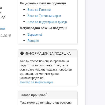
Национални бази на податоци
за
База за Патенти
и
База за Трговски марки
е од
База за индустриски дизајн
Меѓународни бази на податоци
ome
Espacenet
10.2015
Romarin
ИНФОРМАЦИИ ЗА ПОДРШКА
Ако ви треба помош за правата на
индустриска сопстеност, за да се
осигурате која од правата повеќе ви
одговара, ве молиме да не
контактирајте не!
Центар за информации
Имате прашања?
Тука може да ги најдете одговорени