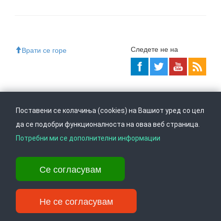
Следете не на
Врати се горе
Ул. Даме Груев 14, Катна гаража Беко на 1-виот кат, 1000 Скопје,
Тел: +389 2 3103 601 (641), Факс: +389 2 3137 149 |
Поставени се колачиња (cookies) на Вашиот уред со цел
info@ippo.gov.mk
да се подобри функционалноста на оваа веб страница.
©
2026
. ·
Privacy
·
Terms
Потребни ми се дополнителни информации
Се согласувам
Не се согласувам