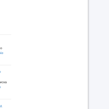
со
еќе
о
иска
е
од