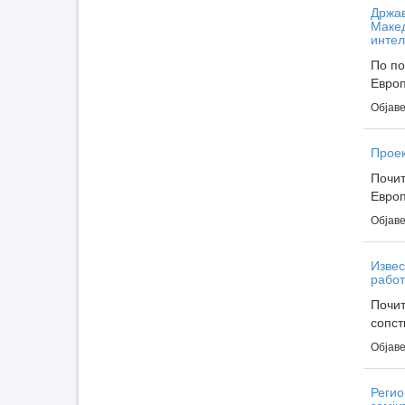
Држав
Макед
интел
По по
Европ
Објаве
Проек
Почит
Европ
Објаве
Извес
рабо
Почит
сопст
Објаве
Регио