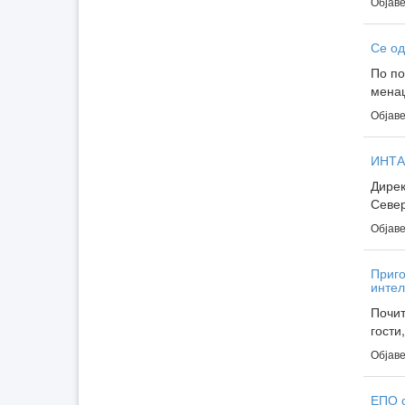
Објаве
Се од
По по
менаџ
Објаве
ИНТА
Дирек
Север
Објаве
Приго
интел
Почит
гости
Објаве
ЕПО с