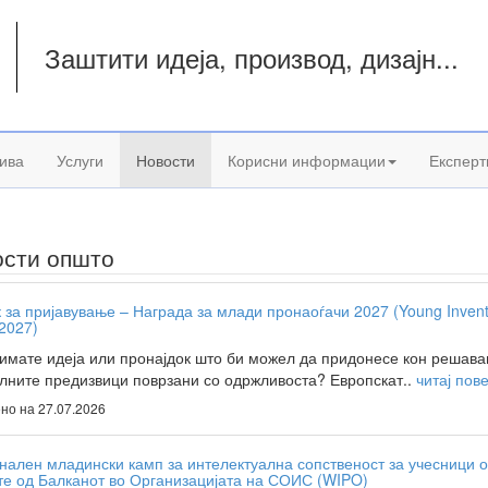
Заштити идеја, производ, дизајн...
а
ива
Услуги
Новости
Корисни информации
Експерт
ости општо
 за пријавување – Награда за млади пронаоѓачи 2027 (Young Invent
 2027)
имате идеја или пронајдок што би можел да придонесе кон решав
лните предизвици поврзани со одржливоста? Европскат..
читај пов
но на 27.07.2026
нален младински камп за интелектуална сопственост за учесници 
те од Балканот во Организацијата на СОИС (WIPO)