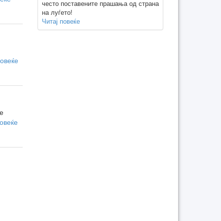
често поставените прашања од страна
на луѓето!
Читај повеќе
повеќе
е
повеќе