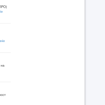
WIPO)
ќе
веќе
 на
ност