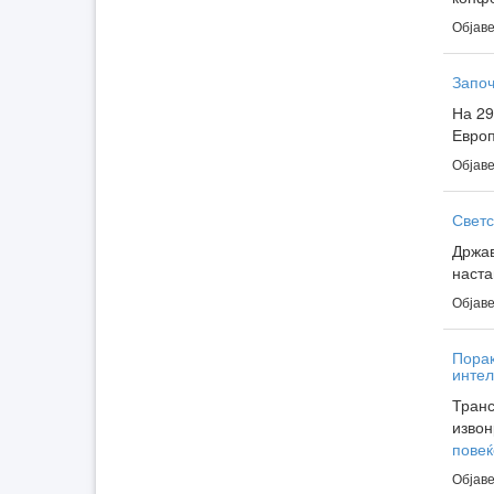
Објаве
Започ
На 29
Европ
Објаве
Светс
Држав
наста
Објаве
Порак
интел
Транс
извон
повеќ
Објаве