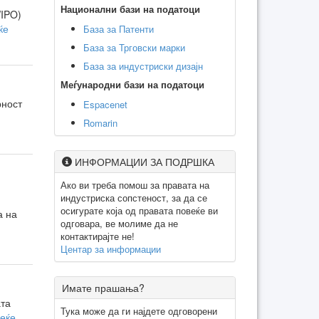
Национални бази на податоци
WIPO)
ќе
База за Патенти
База за Трговски марки
База за индустриски дизајн
Меѓународни бази на податоци
рност
Espacenet
Romarin
ИНФОРМАЦИИ ЗА ПОДРШКА
Ако ви треба помош за правата на
индустриска сопстеност, за да се
осигурате која од правата повеќе ви
а на
одговара, ве молиме да не
контактирајте не!
Центар за информации
Имате прашања?
ата
Тука може да ги најдете одговорени
веќе