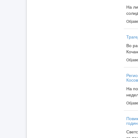
На ли
солид
Објаве
Траге
Во ра
Кочан
Објаве
Регио
Косов
На по
недел
Објаве
Повик
Светс
за по