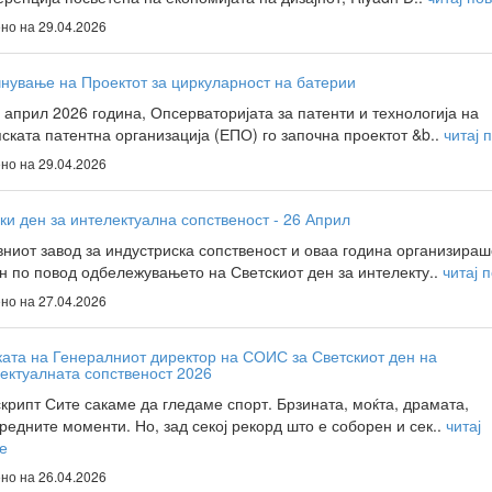
но на 29.04.2026
нување на Проектот за циркуларност на батерии
 април 2026 година, Опсерваторијата за патенти и технологија на
ската патентна организација (ЕПО) го започна проектот &b..
читај 
но на 29.04.2026
ки ден за интелектуална сопственост - 26 Април
ниот завод за индустриска сопственост и оваа година организираш
н по повод одбележувањето на Светскиот ден за интелекту..
читај 
но на 27.04.2026
ата на Генералниот директор на СОИС за Светскиот ден на
ектуалната сопственост 2026
крипт Сите сакаме да гледаме спорт. Брзината, моќта, драмата,
редните моменти. Но, зад секој рекорд што е соборен и сек..
читај
е
но на 26.04.2026