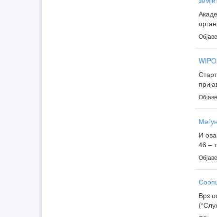
земји
Акаде
орган
Објаве
WIPO 
Старт
прија
Објаве
И ова
46 – 
Објаве
Соопш
Врз о
(“Слу