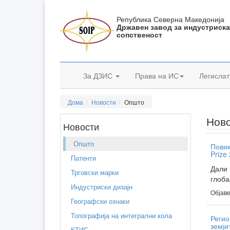
Република Северна Македонија
Државен завод за индустриск
сопственост
За ДЗИС
Права на ИС
Легислат
Дома
Новости
Општо
Нов
Новости
Општо
Повик
Prize
Патенти
Дали 
Трговски марки
глоба
Индустриски дизајн
Објаве
Географски ознаки
Топографија на интегрални кола
Регио
земји
КТИС