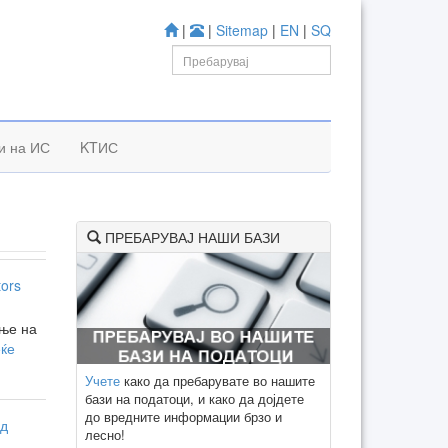
|
|
Sitemap
|
EN
|
SQ
и на ИС
KTИС
ПРЕБАРУВАЈ НАШИ БАЗИ
ors
ање на
еќе
Учете
како да пребарувате во нашите
бази на податоци, и како да дојдете
до вредните информации брзо и
од
лесно!