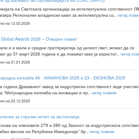
те од Балканот во Организацијата на СОИС (WIPO)
мијата на Светската организација за интелектуална сопственост (
изира Регионален младински камп за интелектуална со..
читај пове
но на 12.02.2026
Global Awards 2026 – Oтворен повик!
апи и и мали и средни претпријатија од целиот свет, можат да се
ват до 31 март 2026 година и да покажат како ја користат..
читај по
но на 21.01.2026
Меѓународна изложба 46 - МАКИНОВА 2025 и 23 - ЕКОНОВА 2025
а година Државниот завод за индустриска сопственост зеде учество
та “Меѓународна изложба на иновации и пр..
читај повеќе
но на 22.12.2025
тение за стручен испит за застапници
снова на членовите 279 и 280 од Законот за индустриската сопстве
жбен весник на Република Македонија” бр..
читај повеќе