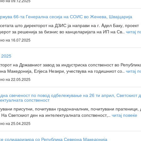
но на 09.12.2025
ржува 66-та Генерална сесија на СОИС во Женева, Швајцарија
сетата што директорот на ДЗИС ја направи на г. Aдел Баку, проект
ерот за решенија за бизнис во канцеларијата на ИП на Св..
читај п
но на 16.07.2025
 2025
торот на Државниот завод за индустриска сопственост во Републик
на Македонија, Елјеса Незири, учествува на годишниот со..
читај п
но на 22.05.2025
дна свеченост по повод одбележување на 26 ти април, Светскиот 
ектуалната сопственост
увани присутни, почитуван градоначалник, почитувани пратеници, 
, На Светскиот ден на интелектуалната сопственост,..
читај повеќе
но на 25.04.2025
е солидаризира со Република Северна Македонија