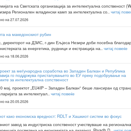
мијата на Светската организација за интелектуална сопственост (
изира Регионален младински камп за интелектуална со..
читај пове
но на 27.07.2026
та на македонскиот рубин
, директорот на ДЗИС, г-дин Ељјеса Незири доби посебна благода
нистерката за енергетика, рудници и екстракција на..
читај повеќе
но на 18.06.2026
роект за меѓународна соработка во Западен Балкан и Република
вија го поддржува пристапувањето во ЕУ преку подобрување на
мите за интелектуална сопственост
20 мај, проектот „EU4IP – Западен Балкан“ беше лансиран од стран
ларијата за интелектуал..
читај повеќе
но на 20.05.2026
нот како економска вредност: RDLT и Хашкиот систем во фокус
ниот завод за индустриска сопственост учествуваше на регионалн
ренција посветена на економијата на дизајнот, Riyadh D..
читај по