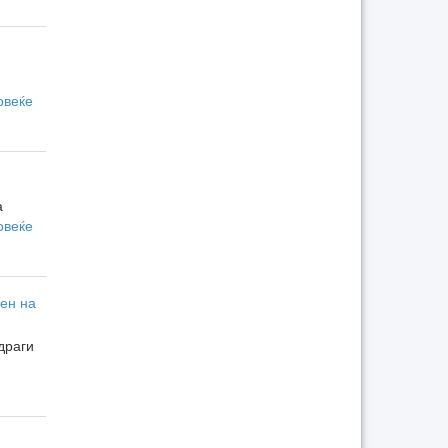
овеќе
а
овеќе
ден на
драги