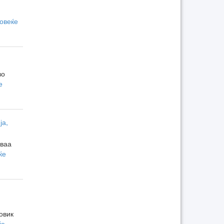
повеќе
во
е
ја,
оваа
ќе
овик
ќе