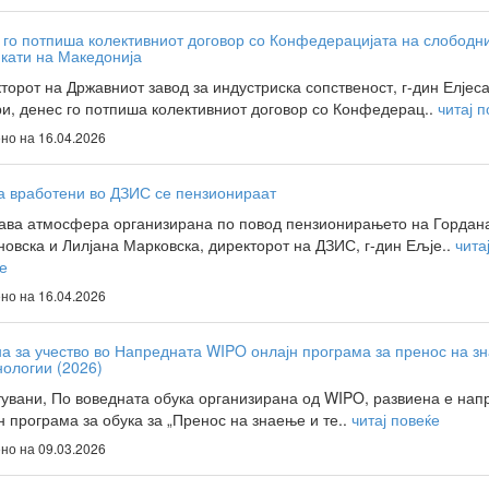
го потпиша колективниот договор со Конфедерацијата на слободн
кати на Македонија
торот на Државниот завод за индустриска сопственост, г-дин Елјес
и, денес го потпиша колективниот договор со Конфедерац..
читај 
но на 16.04.2026
а вработени во ДЗИС се пензионираат
ава атмосфера организирана по повод пензионирањето на Гордан
новска и Лилјана Марковска, директорот на ДЗИС, г-дин Ељје..
чита
е
но на 16.04.2026
а за учество во Напредната WIPO онлајн програма за пренос на з
нологии (2026)
увани, По воведната обука организирана од WIPO, развиена е нап
н програма за обука за „Пренос на знаење и те..
читај повеќе
но на 09.03.2026