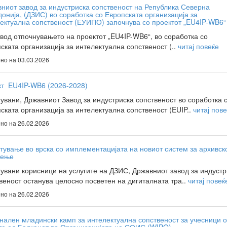
ниот завод за индустриска сопственост на Република Северна
онија, (ДЗИС) во соработка со Европската организација за
ектуална сопственост (ЕУИПО) започнува со проектот „EU4IP-WB6“
вод отпочнувањето на проектот „EU4IP-WB6“, во соработка со
ската организација за интелектуална сопственост (..
читај повеќе
но на 03.03.2026
т EU4IP-WB6 (2026-2028)
увани, Државниот Завод за индустриска сопственост во соработка 
ската организација за интелектуална сопственост (EUIP..
читај пов
но на 26.02.2026
тување во врска со имплементацијата на новиот систем за архивск
тење
увани корисници на услугите на ДЗИС, Државниот завод за индустр
веност останува целосно посветен на дигиталната тра..
читај повеќ
но на 26.02.2026
нален младински камп за интелектуална сопственост за учесници 