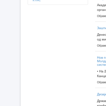
Акаде
орган
Објаве
Зашти
Денес
од ми
Објаве
Нов п
Молда
систе
• На 
Канце
Објаве
Дизај
Држав
конфе