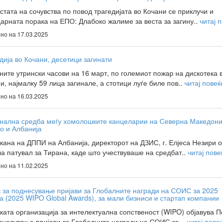
стата на сочувства по повод трагедијата во Кочани се приклучи и
арната порака на ЕПО: Длабоко жалиме за веста за загину..
читај 
но на 17.03.2025
дија во Кочани, десетици загинати
ните утрински часови на 16 март, по големиот пожар на дискотека 
и, најмалку 59 лица загинале, а стотици луѓе биле пов..
читај повеќ
но на 16.03.2025
нална средба меѓу хомолошките канцеларии на Северна Македони
о и Албанија
кана на ДППИ на Албанија, директорот на ДЗИС, г. Елјеса Незири 
а патувал за Тирана, каде што учествуваше на средбат..
читај пове
но на 11.02.2025
 за поднесување пријави за Глобалните награди на СОИС за 2025
година (2025 WIPO Global Awards), за мали бизниси и стартап компании
ката организација за интелектуална сопственост (WIPO) објавува П
днесување пријави за Глобалните награди на СОИС за ..
читај пове