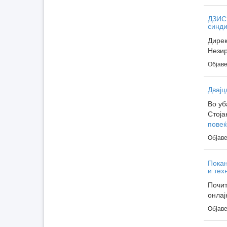
ДЗИС 
синди
Дирек
Незир
Објаве
Двајц
Во уб
Стоја
повеќ
Објаве
Покан
и тех
Почит
онлај
Објаве