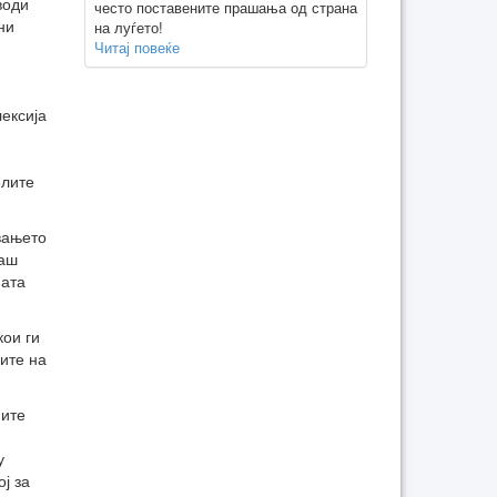
води
често поставените прашања од страна
ни
на луѓето!
Читај повеќе
ексија
елите
увањето
наш
ната
кои ги
лите на
ните
у
ј за