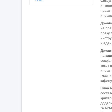
Секоја
интеле
прават
иновац
Државн
на пра
преку 
инстру
и еден
Државн
на заш
секоја
текот 
иноват
главни
зајакн
Оваа г
состав
критер
додели
"ФАРМ