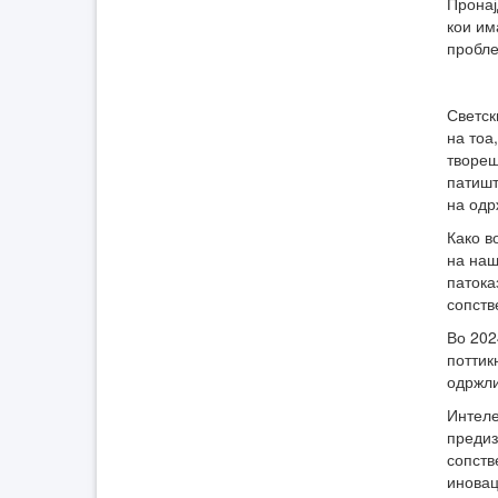
Пронај
кои им
пробле
Светск
на тоа
твореш
патишт
на одр
Како в
на наш
патока
сопств
Во 202
поттик
одржли
Интеле
предиз
сопств
иновац