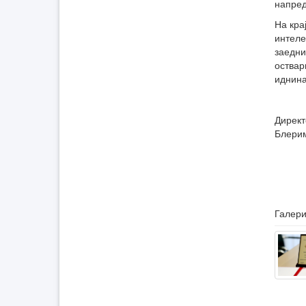
напредо
На кра
интеле
заедни
оствар
иднина
Директ
Блери
Галери