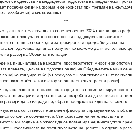
докот се однесува на медицинска подготовка на медицински произ
аат посебна физичка форма и се користат при третман на желудоч
ми, особено кај малите дечиња.
***
иот ден на интелектуалната сопственост во 2024 година, дава рефл
, како интелектуалната сопственост ги поддржува иновациите и
твото што ни се неопходни за трасирање и продлабочување на
ата кон одржлива иднина, преку кои ќе можеме да ги исполниме ц
жлив развој на Обединетите нации.
одечка иницијатива за народите, просперитетот, мирот и за опстој
ата планета, целите на одржлив развој на Обединетите нации се 
з по кој континуирано ќе ја насочуваме и заштитуваме интелектуал
еност како моќен катализатор за општествениот раст и развој.
4 година, акцентот е ставен на творците на промени ширум светот 
нуваат иновациите и креативноста, потребни за да се постигнат це
в развој и да се изгради подобра и поодржлива иднина за секого.
ктуалната сопственост е значаен фактор за справување со глобал
вици со кои се соочуваме, а Светскиот ден на интелектуалната
еност 2024 година е можност да се потенцира нејзината улога прек
иите и креативноста во постигнувањето на целите на одржлив разво