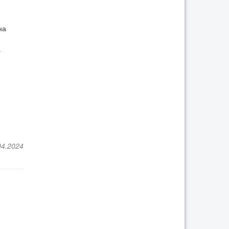
на
а
04.2024