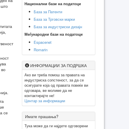
 ден на
Национални бази на податоци
 што
База за Патенти
База за Трговски марки
титата
База за индустриски дизајн
ја,
Меѓународни бази на податоци
Espacenet
твеност
Romarin
еност
дува
ИНФОРМАЦИИ ЗА ПОДРШКА
 во
Ако ви треба помош за правата на
индустриска сопстеност, за да се
осигурате која од правата повеќе ви
одговара, ве молиме да не
нија.
контактирајте не!
Центар за информации
та
аше
а се
Имате прашања?
Тука може да ги најдете одговорени