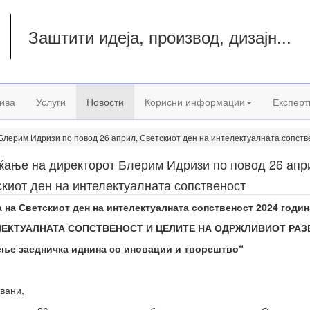
Заштити идеја, производ, дизајн...
а
ива
Услуги
Новости
Корисни информации
Експерт
лерим Идризи по повод 26 април, Светскиот ден на интелектуалната сопств
ќање на директорот Блерим Идризи по повод 26 апр
киот ден на интелектуалната сопственост
 на Светскиот ден на интелектуалната сопственост 2024 годин
ЕКТУАЛНАТА СОПСТВЕНОСТ И ЦЕЛИТЕ НА ОДРЖЛИВИОТ РАЗ
ење заедничка иднина со иновации и творештво“
вани,