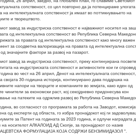
 година, 26 април, заедно, на глобален план, го славиме Светскиот
ктуалната сопственост, со цел повторно да ја потенцираме улогата
а на интелектуалната сопственост ја имаат во поттикнувањето на
иите и творештвото.
иот завод за индустриска сопственост е најважниот носител на заш
вата од интелектуална сопственост во Република Северна Македони
грижата за правата од интелектуална сопственост како многу важен
мент за соодветна валоризација на правата од интелектуална сопс
 од значајните фактори за развој на пазарот.
иот завод за индустриска сопственост, преку континуирана посвет
титата на индустриската сопственост и активностите кои ги спрове
 година во чест на 26 април, Денот на интелектуалната сопственост,
на својата 30-годишна историја, континуирано дава поддршка на
ивните напори на творците и компаниите во земјата, како еден од
те чинители за економски раст, кој секојдневно придонесува кон
ување на патеките на одржлив развој во Република Северна Македо
одина, во согласност со програмата за работа на Заводот, комисија
ена од експерти од областа, го избра пронајдокот кој ги задоволув
иумите за Патент на годината за 2023 година, и одлучи наградата д
 на носителот АЛКАЛОИД АД Скопје, за пронајдокот со назив
АЦЕВТСКА ФОРМУЛАЦИЈА КОЈА СОДРЖИ БЕНЗИМИДАЗОЛ ".