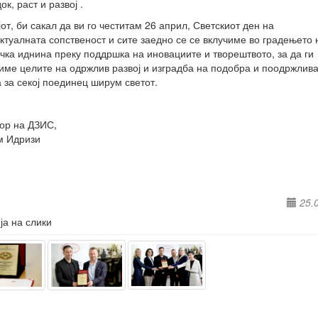
к, раст и развој .
јот, би сакал да ви го честитам 26 април, Светскиот ден на
ктуалната сопственост и сите заедно се се вклучиме во градењето 
чка иднина преку поддршка на иновациите и творештвото, за да ги
име целите на одржлив развој и изградба на подобра и поодржлив
 за секој поединец ширум светот.
ор на ДЗИС,
м Идризи
25.
ја на слики