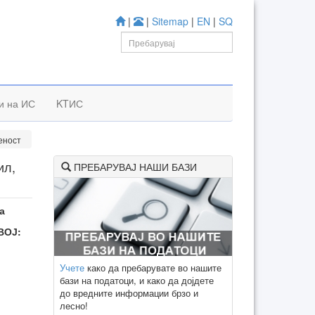
|
|
Sitemap
|
EN
|
SQ
и на ИС
KTИС
еност
ил,
ПРЕБАРУВАЈ НАШИ БАЗИ
а
ВОЈ:
Учете
како да пребарувате во нашите
бази на податоци, и како да дојдете
до вредните информации брзо и
лесно!