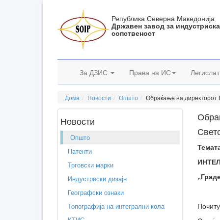
Република Северна Македонија
Државен завод за индустриск
сопственост
За ДЗИС
Права на ИС
Легислат
Дома
Новости
Општо
Обраќање на директорот Б
Обра
Новости
Светс
Општо
Темата
Патенти
ИНТЕЛ
Трговски марки
„Град
Индустриски дизајн
Географски ознаки
Почиту
Топографија на интегрални кола
КТИС