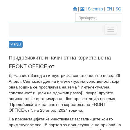
|
|
Sitemap
|
EN
|
SQ
MENU
Придобивките и начинот на користење на
FRONT OFFICE-от
Државниот Завод за индустриска сопственост по повод 26
Април, Светскиот ден на интелектуална сопственост, која
оваа година се прославува на тема “ Интелектуална
сопственост и цели на одржлив развој”, покрај другите
активности ќе организира on- line презентација на тема
“Придобивките и начинот на користење на FRONT
OFFICE-от ”, на 23 април 2024 година.
На презентацијата ќе учествуваат застапниците кои го
применуваат овој IP портал за поднесување на пријави на