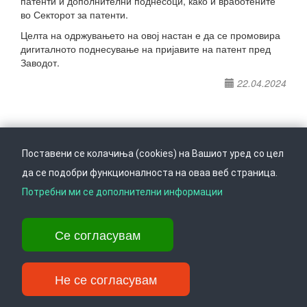
патенти и дополнителни поднесоци, како и вработените
во Секторот за патенти.
Целта на одржувањето на овој настан е да се промовира
дигиталното поднесување на пријавите на патент пред
Заводот.
22.04.2024
Поставени се колачиња (cookies) на Вашиот уред со цел
да се подобри функционалноста на оваа веб страница.
Следете не на
Врати се горе
Потребни ми се дополнителни информации
Се согласувам
Ул. Даме Груев 14, Катна гаража Беко на 1-виот кат, 1000 Скопје,
Тел: +389 2 3103 601 (641), Факс: +389 2 3137 149 |
info@ippo.gov.mk
Не се согласувам
©
2026
. ·
Privacy
·
Terms