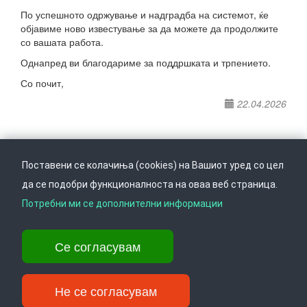
По успешното одржување и надградба на системот, ќе
објавиме ново известување за да можете да продолжите
со вашата работа.
Однапред ви благодариме за поддршката и трпението.
Со почит,
22.04.2026
Поставени се колачиња (cookies) на Вашиот уред со цел
да се подобри функционалноста на оваа веб страница.
Следете не на
Врати се горе
Потребни ми се дополнителни информации
Се согласувам
Ул. Даме Груев 14, Катна гаража Беко на 1-виот кат, 1000 Скопје,
Тел: +389 2 3103 601 (641), Факс: +389 2 3137 149 |
info@ippo.gov.mk
Не се согласувам
©
2026
. ·
Privacy
·
Terms