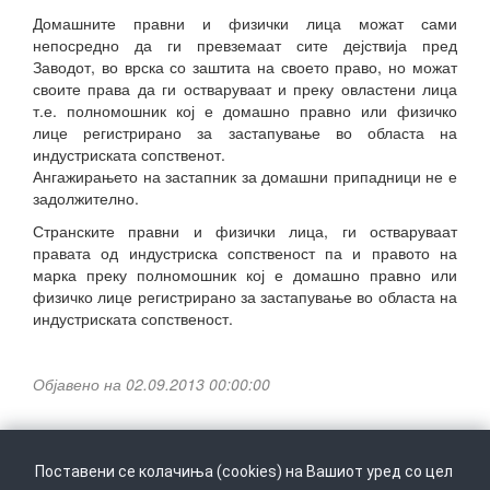
Домашните правни и физички лица можат сами
непосредно да ги превземаат сите дејствија пред
Заводот, во врска со заштита на своето право, но можат
своите права да ги остваруваат и преку овластени лица
т.е. полномошник кој е домашно правно или физичко
лице регистрирано за застапување во областа на
индустриската сопственот.
Ангажирањето на застапник за домашни припадници не е
задолжително.
Странските правни и физички лица, ги остваруваат
правата од индустриска сопственост па и правото на
марка преку полномошник кој е домашно правно или
физичко лице регистрирано за застапување во областа на
индустриската сопственост.
Објавено на 02.09.2013 00:00:00
Поставени се колачиња (cookies) на Вашиот уред со цел