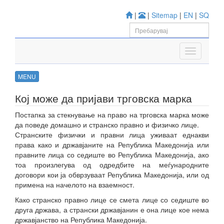
|
|
Sitemap
|
EN
|
SQ
MENU
Кој може да пријави трговска марка
Постапка за стекнување на право на трговска марка може
да поведе домашно и странско правно и физичко лице.
Странските физички и правни лица уживаат еднакви
права како и државјаните на Република Македонија или
правните лица со седиште во Република Македонија, ако
тоа произлегува од одредбите на меѓународните
договори кои ја обврзуваат Република Македонија, или од
примена на начелото на взаемност.
Како странско правно лице се смета лице со седиште во
друга држава, а странски државјанин е она лице кое нема
државјанство на Република Македонија.