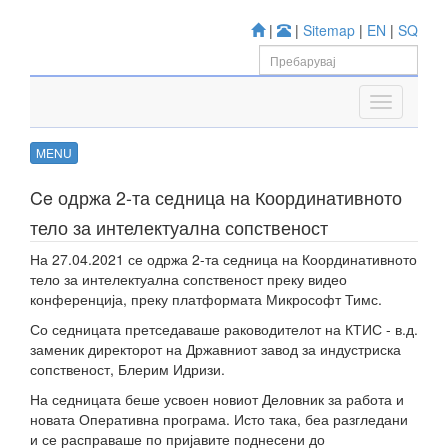
|
|
Sitemap
|
EN
|
SQ
MENU
Ce одржа 2-та седница на Координативното
тело за интелектуална сопственост
На 27.04.2021 се одржа 2-та седница на Координативното
тело за интелектуална сопственост преку видео
конференција, преку платформата Микрософт Тимс.
Со седницата претседаваше раководителот на КТИС - в.д.
заменик директорот на Државниот завод за индустриска
сопственост, Блерим Идризи.
На седницата беше усвоен новиот Деловник за работа и
новата Оперативна програма. Исто така, беа разгледани
и се расправаше по пријавите поднесени до