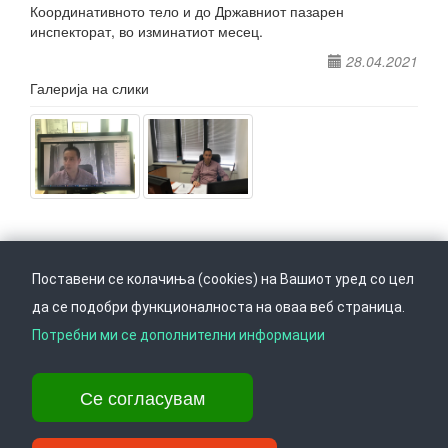
Координативното тело и до Државниот пазарен
инспекторат, во изминатиот месец.
28.04.2021
Галерија на слики
Поставени се колачиња (cookies) на Вашиот уред со цел
да се подобри функционалноста на оваа веб страница.
Следете не на
Врати се горе
Потребни ми се дополнителни информации
Се согласувам
Ул. Даме Груев 14, Катна гаража Беко на 1-виот кат, 1000 Скопје,
Тел: +389 2 3103 601 (641), Факс: +389 2 3137 149 |