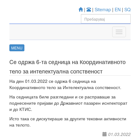
|
|
Sitemap
|
EN
|
SQ
MENU
Ce одржа 6-та седница на Координативното
тело за интелектуална сопственост
На ден 01.03.2022 се одржа 6 седница на
Координативното тело за Интелектуална сопственост.
На седницата биле разгледани и се расправаше за
поднесените пријави до Државниот пазарен иснпекторат
и до КТИС.
Исто така се дискутираше за другите тековни активности
на телото.
01.03.2022