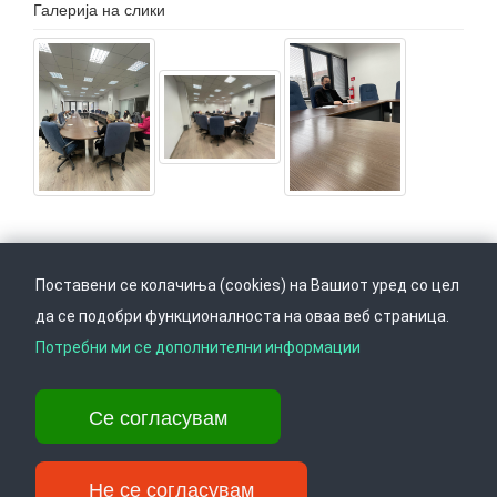
Галерија на слики
Поставени се колачиња (cookies) на Вашиот уред со цел
да се подобри функционалноста на оваа веб страница.
Следете не на
Врати се горе
Потребни ми се дополнителни информации
Се согласувам
Ул. Даме Груев 14, Катна гаража Беко на 1-виот кат, 1000 Скопје,
Тел: +389 2 3103 601 (641), Факс: +389 2 3137 149 |
Не се согласувам
info@ippo.gov.mk