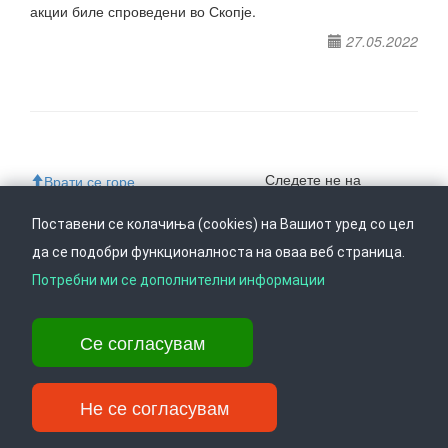
акции биле спроведени во Скопје.
27.05.2022
Следете не на
Врати се горе
Поставени се колачиња (cookies) на Вашиот уред со цел
да се подобри функционалноста на оваа веб страница.
Ул. Даме Груев 14, Катна гаража Беко на 1-виот кат, 1000 Скопје,
Потребни ми се дополнителни информации
Тел: +389 2 3103 601 (641), Факс: +389 2 3137 149 |
info@ippo.gov.mk
©
2026
. ·
Privacy
·
Terms
Се согласувам
Не се согласувам