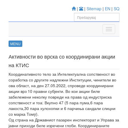
|
|
Sitemap
|
EN
|
SQ
MENU
Активности во врска со координирани акции
на КТИС
Координативното тело за Интелектуална сопственост во
соработка со другите надлежни Институции, чинители во
ова област, на ден 27.05.2022, спроведе координирани
акции врз 10 правни субјекти. Во кои акции биле
забележени неколку повреди на права од индустриска
сопственост и тоа: Вкупно 47 (5 пара пума,6 пара
лакоста,30 пара хулохопки и 6 парчиња сандали слицни
со марка Томy).
Од страна на Државниот пазарен инспекторат и Управа за
јавни приходи биле изречени глоби. Координираните