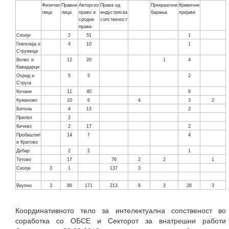
Физички
Правни
Авторско
Права од
Прекршочни
Кривични
лица
лица
право и
индустриска
барања
пријави
сродни
сопственост
права
Скопје
2
51
1
Гевгелија и
4
10
1
Струмица
Велес и
12
20
1
4
Кавадарци
Охрид и
5
5
2
Струга
Кочани
11
40
6
Куманово
10
6
4
3
2
Битола
4
13
2
Прилеп
2
Кичево
2
17
2
Пробиштип
14
7
4
и Кратово
Дебар
2
2
1
Тетово
17
76
2
2
1
Скопје
3
1
137
3
Вкупно
3
86
171
213
9
3
26
3
Координативното тело за интелектуална сопственост во
соработка со ОБСЕ и Секторот за внатрешни работи