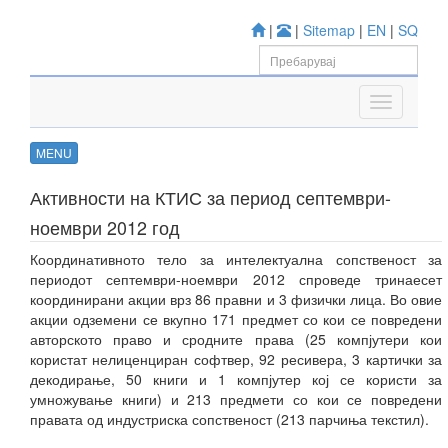
|
|
Sitemap
|
EN
|
SQ
MENU
Активности на КТИС за период септември-
ноември 2012 год
Координативното тело за интелектуална сопственост за
периодот септември-ноември 2012 спроведе тринаесет
координирани акции врз 86 правни и 3 физички лица. Во овие
акции одземени се вкупно 171 предмет со кои се повредени
авторското право и сродните права (25 компјутери кои
користат нелиценциран софтвер, 92 ресивера, 3 картички за
декодирање, 50 книги и 1 компјутер кој се користи за
умножување книги) и 213 предмети со кои се повредени
правата од индустриска сопственост (213 парчиња текстил).