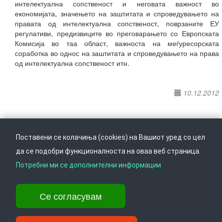
интелектуална сопственост и неговата важност во
економијата, значењето на заштитата и спроведувањето на
правата од интелектуална сопственост, поврзаните ЕУ
регулативи, предизвиците во преговарањето со Европската
Комисија во таа област, важноста на меѓуресорската
соработка во однос на заштитата и спроведувањето на права
од интелектуална сопственост итн.
10.12.2012
Поставени се колачиња (cookies) на Вашиот уред со цел
да се подобри функционалноста на оваа веб страница.
Следете не на
Врати се горе
Потребни ми се дополнителни информации
Се согласувам
Ул. Даме Груев 14, Катна гаража Беко на 1-виот кат, 1000 Скопје,
Тел: +389 2 3103 601 (641), Факс: +389 2 3137 149 |