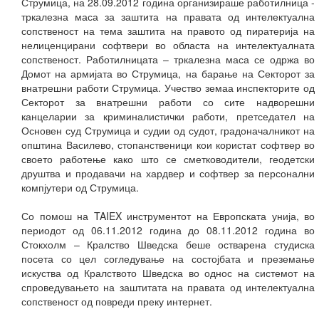
Струмица, на 28.09.2012 година организираше работилница -
тркалезна маса за заштита на правата од интелектуална
сопственост на тема заштита на правото од пиратерија на
нелиценцирани софтвери во областа на интелектуалната
сопственост. Работилницата – тркалезна маса се одржа во
Домот на армијата во Струмица, на барање на Секторот за
внатрешни работи Струмица. Учество земаа инспекторите од
Секторот за внатрешни работи со сите надворешни
канцеларии за криминалистички работи, претседател на
Основен суд Струмица и судии од судот, градоначалникот на
општина Василево, стопанственици кои користат софтвер во
своето работење како што се сметководители, геодетски
друштва и продавачи на хардвер и софтвер за персонални
компјутери од Струмица.
Со помош на TAIEX инструментот на Европската унија, во
периодот од 06.11.2012 година до 08.11.2012 година во
Стокхолм – Кралство Шведска беше остварена студиска
посета со цел согледување на состојбата и преземање
искуства од Кралството Шведска во однос на системот на
спроведувањето на заштитата на правата од интелектуална
сопственост од повреди преку интернет.