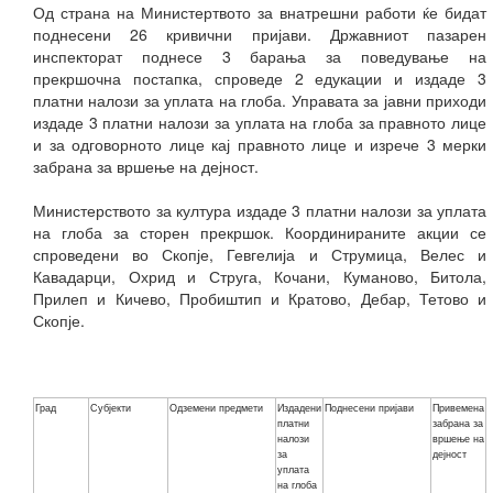
Од страна на Министертвото за внатрешни работи ќе бидат
поднесени 26 кривични пријави. Државниот пазарен
инспекторат поднесе 3 барања за поведување на
прекршочна постапка, спроведе 2 едукации и издаде 3
платни налози за уплата на глоба. Управата за јавни приходи
издаде 3 платни налози за уплата на глоба за правното лице
и за одговорното лице кај правното лице и изрече 3 мерки
забрана за вршење на дејност.
Министерството за култура издаде 3 платни налози за уплата
на глоба за сторен прекршок. Координираните акции се
спроведени во Скопје, Гевгелија и Струмица, Велес и
Кавадарци, Охрид и Струга, Кочани, Куманово, Битола,
Прилеп и Кичево, Пробиштип и Кратово, Дебар, Тетово и
Скопје.
Град
Субјекти
Одземени предмети
Издадени
Поднесени пријави
Привемена
платни
забрана за
налози
вршење на
за
дејност
уплата
на глоба