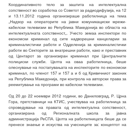
Координативното тело за заштита на интелектуална
сопственост во соработка со Советот за радиодифузија, на 12
и 13.11.2012 година организираше работилница на тема
„Надзор на операторите на јавни комуникациски мрежи-
кабелски телевизии во Република Македонија во областа на
интелектуалната сопственост„. Учесто земаа инспектори по
економски криминал од сите надворешни канцеларии за
криминалистички работи и Одделенија за криминалистички
работи во Секторите за внатрешни работи, како и преставник
од Центарот за организиран криминал при Централните
полициски служби. Целта на оваа работилница, беше
олеснување на постапувањата на инспекторите по економски
криминал, по членот 157 и 157 а и б од Кривичниот законик
на Република Македонија, при контрола на авторски права за
реемитување на програми во кабелски телевизии.
Од 20 до 22 ноември 2012 години, во Даниловград, Р. Црна
Гора, претставници на КТИС, учествуваа на работилница за
спроведување на правата од интелектуална сопственост,
организирана од Регионалната школа за јавна
администрација РеСПА. Целта на работилницата беше да се
пренесе знаење и искуства на учесниците за: концептот на