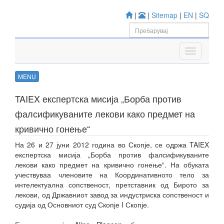
|
|
Sitemap
|
EN
|
SQ
MENU
TAIEX експертска мисија „Борба против
фалсификуваните лекови како предмет на
кривично гонење“
На 26 и 27 јуни 2012 година во Скопје, се одржа TAIEX
експертска мисија „Борба против фалсификуваните
лекови како предмет на кривично гонење“. На обуката
учествуваа членовите на Координативното тело за
интелектуална сопственост, претставник од Бирото за
лекови, од Државниот завод за индустриска сопственост и
судија од Основниот суд Скопје I Скопје.