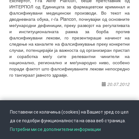
Експертот, г-ѓа Aline Plancon, беше претставник од
ИНТЕРПОЛ од Единицата за фармацевтски криминал и
фалсификувани медицински производи. Во текот на
дводневната обука, г-ѓа Plancon, почнувајки од основните
меѓународни дефиниции, преку развојот на регулативата
и институционалната рамка за борба против
фалсификувани лекови, го презентираше начинот на
следење на каналите на фалсификување преку конкретни
случаи, потенцирајќи ја важноста од организиран пристап
и соработка меѓу сите релевантни чинители на
национално, регионално и меѓународно ниво, особено
поради фактот што фалсификуваните лекови непосредно
го тангираат јавното здравје.
20.07.2012
Поставени се колачиња (cookies) на Вашиот уред со цел
да се подобри функционалноста на оваа веб страница.
Следете не на
Врати се горе
Потребни ми се дополнителни информации