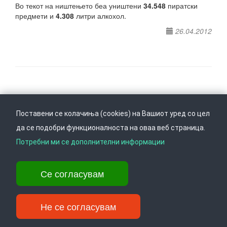
Во текот на ништењето беа уништени
34.548
пиратски
предмети и
4.308
литри алкохол.
26.04.2012
Следете не на
Врати се горе
Поставени се колачиња (cookies) на Вашиот уред со цел
да се подобри функционалноста на оваа веб страница.
Потребни ми се дополнителни информации
Ул. Даме Груев 14, Катна гаража Беко на 1-виот кат, 1000 Скопје,
Тел: +389 2 3103 601 (641), Факс: +389 2 3137 149 |
info@ippo.gov.mk
Се согласувам
©
2026
. ·
Privacy
·
Terms
Не се согласувам