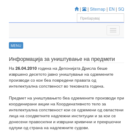
|
|
Sitemap
|
EN
|
SQ
MENU
Информација за уништување на предмети
На
26.04.2010
година на Депонијата Дрисла беше
извршено десетото јавно уништување на одземените
производи со кои беа повредени правата од
интелектуална сопственост во тековната година.
Предмет на уништувањето беа одземените производи при
координирани акции на Координативното тело за
интелектуална сопственост кои се одземени од овластени
лица на соодветните надлежни институции и за кои се
донесени правосилни и извршни кривични и прекршочни
одлуки од страна на надлежните судови.