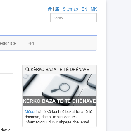
|
|
Sitemap
|
EN
|
MK
esionistë
TKPI
KËRKO BAZAT E TË DHËNAVE
Mësoni
si të kërkoni në bazat tona të të
dhënave, dhe si të vini deri tek
informacioni i duhur shpejtë dhe lehtë!
arkave