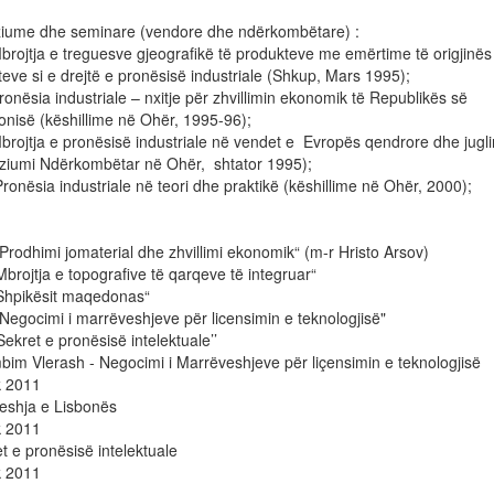
iume dhe seminare (vendore dhe ndërkombëtare) :
jtja e treguesve gjeografikë të produkteve me emërtime të origjinës
eve si e drejtë e pronësisë industriale (Shkup, Mars 1995);
sia industriale – nxitje për zhvillimin ekonomik të Republikës së
nisë (këshillime në Ohër, 1995-96);
jtja e pronësisë industriale në vendet e Evropës qendrore dhe jugl
ziumi Ndërkombëtar në Ohër, shtator 1995);
ësia industriale në teori dhe praktikë (këshillime në Ohër, 2000);
odhimi jomaterial dhe zhvillimi ekonomik“ (m-r Hristo Arsov)
ojtja e topografive të qarqeve të integruar“
pikësit maqedonas“
gocimi i marrëveshjeve për licensimin e teknologjisë"
ret e pronësisë intelektuale’’
im Vlerash - Negocimi i Marrëveshjeve për liçensimin e teknologjisë
k 2011
eshja e Lisbonës
k 2011
t e pronësisë intelektuale
k 2011