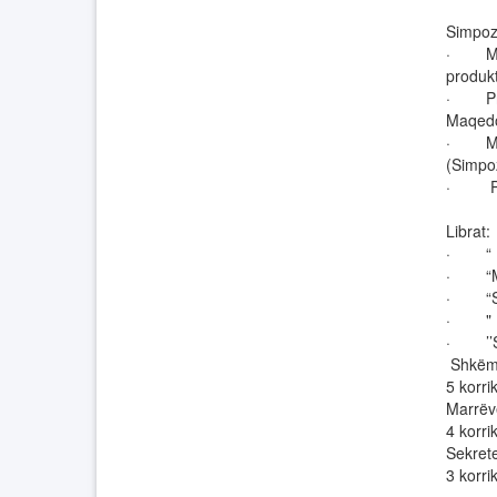
Simpoz
· Mbro
produkt
· Pronë
Maqedo
· Mbro
(Simpo
· Pron
Librat:
· “ Pr
· “Mbr
· “Sh
· " Ne
· ’’Sek
Shkëmb
5 korri
Marrëv
4 korri
Sekrete
3 korri