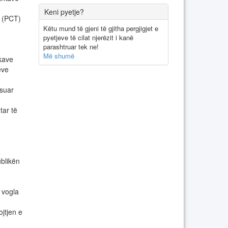
Keni pyetje?
 (PCT)
Këtu mund të gjeni të gjitha pergjigjet e
pyetjeve të cilat njerëzit i kanë
parashtruar tek ne!
Më shumë
kave
eve
ësuar
tar të
blikën
 vogla
jtjen e