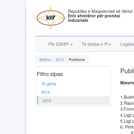
Republika e Maqedonisë së Veriut
Enti shtetëror për pronësi
indusriale
Për ESHPI
Të drejtat e PI
Legjisl
Ballina
2012
Publikime
Publ
Filtro sipas
Materia
Të gjitha
2014
1.Bulet
2012
2.Rapor
3.Form
4.Ligji
5.Ligji
6. Për
· Klas