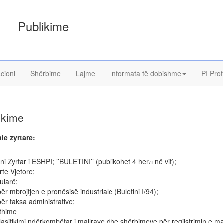
Publikime
acioni
Shërbime
Lajme
Informata të dobishme
PI Prof
ikime
le zyrtare:
ini Zyrtar i ESHPI; ’’BULETINI’’ (publikohet 4 herл në vit);
te Vjetore;
ularë;
 për mbrojtjen e pronësisë industriale (Buletini I/94);
 për taksa administrative;
kthime
ifikimi ndërkombëtar i mallrave dhe shërbimeve për regjistrimin e m