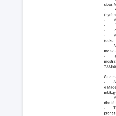
sipas M
· Rreg
(hyrë 
· Marr
· Rreg
· Prot
· Marr
(dokum
· Akti
më 28 
· Rreg
mostra
7.Udhë
Studim
· Stud
e Maqed
mbikqyr
· Mbik
dhe të
· Trans
pronësi