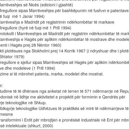
arrëveshjes së Nicës (edicioni i gjashtë)
ullore sipas Marrëveshjes për bashkëpunim në fushлn e patentave
në fuqi më 1 Janar 1994)
ëveshja e Madridit pë regjistrimin ndërkombëtar të markave
ullore (hyrë në fuqi më 1 Prill 1994)
okolli i Marrëveshjes së Madridit për regjistrim ndërkombëtar të mar
ëveshja e Hagës për aplikim ndërkombëtar të mostrave dhe model
enti i Hagës prej 28 Nëntor 1960)
 plotësues nga Stokholmi prej 14 Korrik 1967 (i ndryshuar dhe i plot
Shtator 1979)
ullore e sjellur sipas Marrëveshjes së Hagës për aplikim ndërkombë
ve dhe modeleve (1 Prill 1994)
zime si të mbrohet patenta, marka, modelet dhe mostrat.
e:
ime të të dhënave nga anketat në terren të 571 ndërmarrje në Repu
onisë në lidhje me aktivitetet e projektit për formimin e Qendrës për
je teknologjike në Shkup.
qyrje teknologjike Udhëzues të praktikës së mirë të ndërmarrjeve të
 mesme
formimi i Entit për mbrojtjen e pronësisë industriale në Ent për mbro
së intelektuale (shkurt, 2000)