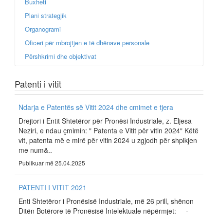
Buxheti
Plani strategjik
Organogrami
Oficeri për mbrojtjen e të dhënave personale
Përshkrimi dhe objektivat
Patenti i vitit
Ndarja e Patentës së Vitit 2024 dhe cmimet e tjera
Drejtori i Entit Shtetëror për Pronësi Industriale, z. Eljesa
Neziri, e ndau çmimin: " Patenta e Vitit për vitin 2024" Këtë
vit, patenta më e mirë për vitin 2024 u zgjodh për shpikjen
me num&..
Publikuar më 25.04.2025
PATENTI I VITIT 2021
Enti Shtetëror i Pronësisë Industriale, më 26 prill, shënon
Ditën Botërore të Pronësisë Intelektuale nëpërmjet: -