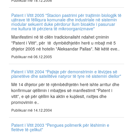
Publikuar më 18.12.2006
Patent i Vitit 2005 "Stacion pastrimi për trajtimin biologjik të
ujërave të fëlliqura komunale dhe industriale në sistemin
modular sekuent duke përdorur llum bioaktiv i pasuruar
me kultura të përziera të mikroorganizmave"
Manifestimi në të cilën tradicionalisht ndahet çmimin
"Patent i Vitit", për të dymbëdhjetën herë u mbajt më 5
dhjetor 2005 në hotelin "Aleksandar Pallas". Në këtë eve..
Publikuar më 06.12.2005
Patent i Vitit 2004 "Pajisje për demonstrimin e lëvizjes së
planetëve dhe satelitëve natyror të tyre në sistemin diellor"
Më 14 dhjetor për të njëmbëdhjetën herë ishte arritur dhe
konfirmuar qëllimin i mbajtjes së manifestimit "Patent i
vitit”, e që për qëllim ka aktin e kujdesit, nxitjes dhe
promovimin e..
Publikuar më 14.12.2004
Patent i Vitit 2003 "Pengues polimerik për lëshimin e
fletëve të çelikut"