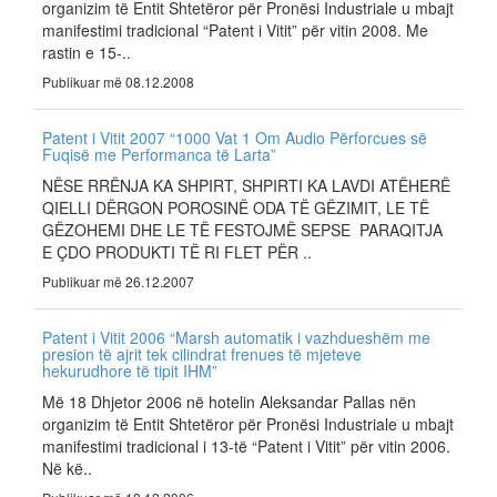
organizim të Entit Shtetëror për Pronësi Industriale u mbajt
manifestimi tradicional “Patent i Vitit” për vitin 2008. Me
rastin e 15-..
Publikuar më 08.12.2008
Patent i Vitit 2007 “1000 Vat 1 Om Audio Përforcues së
Fuqisë me Performanca të Larta”
NËSE RRËNJA KA SHPIRT, SHPIRTI KA LAVDI ATËHERË
QIELLI DËRGON POROSINË ODA TË GËZIMIT, LE TË
GËZOHEMI DHE LE TË FESTOJMË SEPSE PARAQITJA
E ÇDO PRODUKTI TË RI FLET PËR ..
Publikuar më 26.12.2007
Patent i Vitit 2006 “Marsh automatik i vazhdueshëm me
presion të ajrit tek cilindrat frenues të mjeteve
hekurudhore të tipit IHM”
Më 18 Dhjetor 2006 në hotelin Aleksandar Pallas nën
organizim të Entit Shtetëror për Pronësi Industriale u mbajt
manifestimi tradicional i 13-të “Patent i Vitit” për vitin 2006.
Në kë..