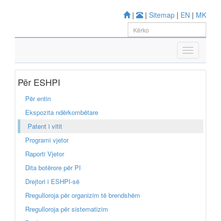
|
|
Sitemap
|
EN
|
MK
Për ESHPI
Për entin
Ekspozita ndërkombëtare
Patent i vitit
Programi vjetor
Raporti Vjetor
Dita botërore për PI
Drejtori i ESHPI-së
Rregulloroja për organizim të brendshëm
Rregulloroja për sistematizim