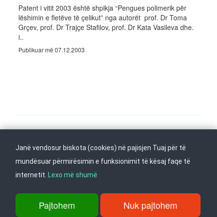
Patent i vitit 2003 është shpikja “Pengues polimerik për
lëshimin e fletëve të çelikut” nga autorët prof. Dr Toma
Grçev, prof. Dr Trajçe Stafilov, prof. Dr Kata Vasileva dhe.
i..
Publikuar më 07.12.2003
Na ndiqni në
Janë vendosur biskota (cookies) në pajisjen Tuaj për të
Kthehu në fillim
mundësuar përmirësimin e funksionimit të kësaj faqe të
internetit.
Lexo më shumë
rr. Dame Gruev 14, Garazha në kate Beko, kati i 1-rë, 1000 Shkup, Tel:
+389 2 3103 601 (641), Faks: +389 2 3137 149 |
Pajtohem
Nuk pajtohem
info@ippo.gov.mk
©
2026
. ·
Privacy
·
Terms