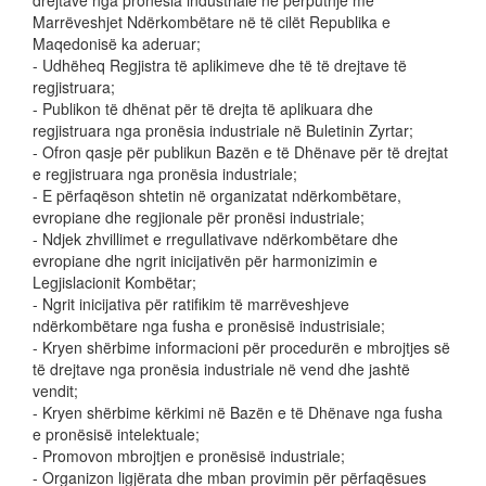
drejtave nga pronësia industriale në përputhje me
Marrëveshjet Ndërkombëtare në të cilët Republika e
Maqedonisë ka aderuar;
- Udhëheq Regjistra të aplikimeve dhe të të drejtave të
regjistruara;
- Publikon të dhënat për të drejta të aplikuara dhe
regjistruara nga pronësia industriale në Buletinin Zyrtar;
- Ofron qasje për publikun Bazën e të Dhënave për të drejtat
e regjistruara nga pronësia industriale;
- E përfaqëson shtetin në organizatat ndërkombëtare,
evropiane dhe regjionale për pronësi industriale;
- Ndjek zhvillimet e rregullativave ndërkombëtare dhe
evropiane dhe ngrit inicijativën për harmonizimin e
Legjislacionit Kombëtar;
- Ngrit inicijativa për ratifikim të marrëveshjeve
ndërkombëtare nga fusha e pronësisë industrisiale;
- Kryen shërbime informacioni për procedurën e mbrojtjes së
të drejtave nga pronësia industriale në vend dhe jashtë
vendit;
- Kryen shërbime kërkimi në Bazën e të Dhënave nga fusha
e pronësisë intelektuale;
- Promovon mbrojtjen e pronësisë industriale;
- Organizon ligjërata dhe mban provimin për përfaqësues