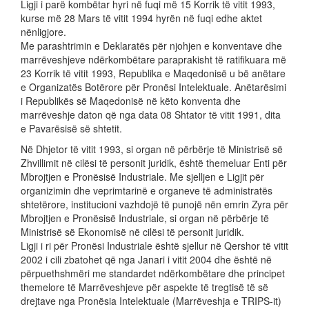
Ligji i parë kombëtar hyri në fuqi më 15 Korrik të vitit 1993,
kurse më 28 Mars të vitit 1994 hyrën në fuqi edhe aktet
nënligjore.
Me parashtrimin e Deklaratës për njohjen e konventave dhe
marrëveshjeve ndërkombëtare paraprakisht të ratifikuara më
23 Korrik të vitit 1993, Republika e Maqedonisë u bë anëtare
e Organizatës Botërore për Pronësi Intelektuale. Anëtarësimi
i Republikës së Maqedonisë në këto konventa dhe
marrëveshje daton që nga data 08 Shtator të vitit 1991, dita
e Pavarësisë së shtetit.
Në Dhjetor të vitit 1993, si organ në përbërje të Ministrisë së
Zhvillimit në cilësi të personit juridik, është themeluar Enti për
Mbrojtjen e Pronësisë Industriale. Me sjelljen e Ligjit për
organizimin dhe veprimtarinë e organeve të administratës
shtetërore, institucioni vazhdojë të punojë nën emrin Zyra për
Mbrojtjen e Pronësisë Industriale, si organ në përbërje të
Ministrisë së Ekonomisë në cilësi të personit juridik.
Ligji i ri për Pronësi Industriale është sjellur në Qershor të vitit
2002 i cili zbatohet që nga Janari i vitit 2004 dhe është në
përpuethshmëri me standardet ndërkombëtare dhe principet
themelore të Marrëveshjeve për aspekte të tregtisë të së
drejtave nga Pronësia Intelektuale (Marrëveshja e TRIPS-it)