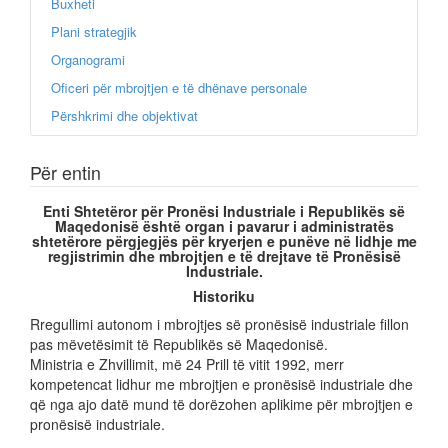
Buxheti
Plani strategjik
Organogrami
Oficeri për mbrojtjen e të dhënave personale
Përshkrimi dhe objektivat
Për entin
Enti Shtetëror për Pronësi Industriale i Republikës së
Maqedonisë është organ i pavarur i administratës
shtetërore përgjegjës për kryerjen e punëve në lidhje me
regjistrimin dhe mbrojtjen e të drejtave të Pronësisë
Industriale.
Historiku
Rregullimi autonom i mbrojtjes së pronësisë industriale fillon
pas mëvetësimit të Republikës së Maqedonisë.
Ministria e Zhvillimit, më 24 Prill të vitit 1992, merr
kompetencat lidhur me mbrojtjen e pronësisë industriale dhe
që nga ajo datë mund të dorëzohen aplikime për mbrojtjen e
pronësisë industriale.