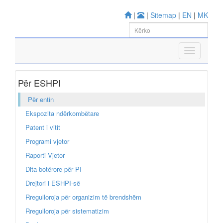
|
|
Sitemap
|
EN
|
MK
Për ESHPI
Për entin
Ekspozita ndërkombëtare
Patent i vitit
Programi vjetor
Raporti Vjetor
Dita botërore për PI
Drejtori i ESHPI-së
Rregulloroja për organizim të brendshëm
Rregulloroja për sistematizim