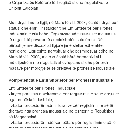
e Organizatës Botërore të Tregtisë si dhe rregulativat e
Unionit Evropian.
Me ndryshimet e ligjit, në Mars të vitit 2004, është ndryshuar
statusi dhe emri i institucionit në Ent Shtetëror për Pronësi
Industriale e cila bëhet Organizatë administrative me status
të organit të pavarur të administratës shtetërore. Në
përputhje me dispozitat ligjore janë sjellur edhe aktet
nënligjore. Ligji është ndryshuar dhe përmirësuar edhe në
Mars të vitit 2006, me çka është bërë harmonizimi i
mëtutjeshëm me rregullativat evropiane si dhe përforcimi i
masave për mbrojtje të së drejtave të pronësisë industriale.
Kompetencat e Entit Shtetëror për Pronësi Industriale
Enti Shtetëror për Pronësi Industriale:
- kryen pranimin e aplikimeve për regjistrimin e së të drejtave
nga pronësia industriale;
- zbaton procedurën administrative për regjistrimin e së të
drejtave nga pronësia industriale në territorin e Republikës
së Maqedonisë;
- zbaton procedurën ndërkombëtare për regjistrimin e së të