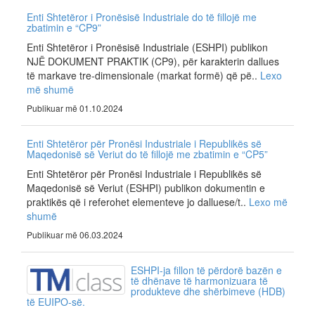
Enti Shtetëror i Pronësisë Industriale do të fillojë me
zbatimin e “CP9”
Enti Shtetëror i Pronësisë Industriale (ESHPI) publikon
NJË DOKUMENT PRAKTIK (CP9), për karakterin dallues
të markave tre-dimensionale (markat formë) që pë..
Lexo
më shumë
Publikuar më 01.10.2024
Enti Shtetëror për Pronësi Industriale i Republikës së
Maqedonisë së Veriut do të fillojë me zbatimin e “CP5”
Enti Shtetëror për Pronësi Industriale i Republikës së
Maqedonisë së Veriut (ESHPI) publikon dokumentin e
praktikës që i referohet elementeve jo dalluese/t..
Lexo më
shumë
Publikuar më 06.03.2024
ESHPI-ja fillon të përdorë bazën e
të dhënave të harmonizuara të
produkteve dhe shërbimeve (HDB)
të EUIPO-së.