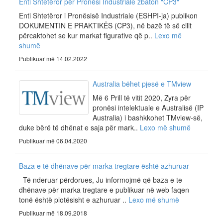
Enti Shtetëror për Pronësi Industriale zbaton "CP3"
Enti Shtetëror i Pronësisë Industriale (ESHPI-ja) publikon
DOKUMENTIN E PRAKTIKËS (CP3), në bazë të së cilit
përcaktohet se kur markat figurative që p..
Lexo më
shumë
Publikuar më 14.02.2022
Australia bëhet pjesë e TMview
Më 6 Prill të vitit 2020, Zyra për
pronësi intelektuale e Australisë (IP
Australia) i bashkkohet TMview-së,
duke bërë të dhënat e saja për mark..
Lexo më shumë
Publikuar më 06.04.2020
Baza e të dhënave për marka tregtare është azhuruar
Të nderuar përdorues, Ju informojmë që baza e te
dhënave për marka tregtare e publikuar në web faqen
tonë është plotësisht e azhuruar ..
Lexo më shumë
Publikuar më 18.09.2018