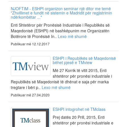
NJOFTIM - ESHPI organizon seminar një ditor me temë
"Zhvillimet e fundit në sistemin e Madridit për regjistrimin
ndërkombëtar ..."
Enti Shtetëror për Pronësisë Industriale i Republikës së
Maqedonisë (ESHPI) në bashkëpunim me Organizatën
Botërore të Pronësisë In..
Lexo më shumë
Publikuar më 12.12.2017
ESHPI i Republikës së Maqedonisë
bëhet pjesë e TMview
Më 27 Korrik të vitit 2015, Enti
shtetëror për pronësi industriale i
Republikës së Maqedonisë të dhënat e saja për marka
tregtare i bëri p..
Lexo më shumë
Publikuar më 27.04.2020
ESHPI intogrohet në TMclass
Prej datës 20 Prill, 2015, Enti
shtetëror për pronësi industriale e