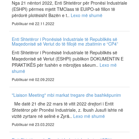
Nga 21 nëntori 2022, Enti Shtetëror për Pronësi Industriale
(ESHPI) përmes mjetit TMClass të EUIPO-së fillon të
përdorë plotësisht Bazën e t..
Lexo më shumë
Publikuar më 22.11.2022
Enti Shtetëror i Pronësisë Industriale të Republikës së
Maqedonisë së Veriut do të fillojë me zbatimin e “CP4”
Enti Shtetëror i Pronësisë Industriale të Republikës së
Maqedonisë së Veriut (ESHPI) publikon DOKUMENTIN E
PRAKTIKËS për fushën e mbrojtjes s&eum..
Lexo më
shumë
Publikuar më 02.09.2022
"Liaison Meeting" mbi markat tregare dhe bashkëpunim
Me datë 21 dhe 22 mars të vitit 2022 drejtori i Entit
Shtetëror për Pronësi Industriale, z. Ibush Jusufi ishte në
vizitë zyrtare në selinë e Zyr&..
Lexo më shumë
Publikuar më 23.03.2022