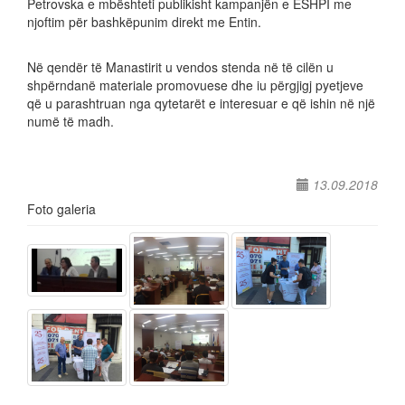
Petrovska e mbështeti publikisht kampanjën e ESHPI me
njoftim për bashkëpunim direkt me Entin.
Në qendër të Manastirit u vendos stenda në të cilën u
shpërndanë materiale promovuese dhe iu përgjigj pyetjeve
që u parashtruan nga qytetarët e interesuar e që ishin në një
numë të madh.
13.09.2018
Foto galeria