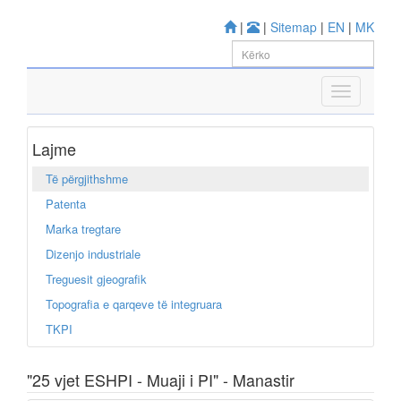
|
|
Sitemap
|
EN
|
MK
Lajme
Të përgjithshme
Patenta
Marka tregtare
Dizenjo industriale
Treguesit gjeografik
Topografia e qarqeve të integruara
TKPI
"25 vjet ESHPI - Muaji i PI" - Manastir