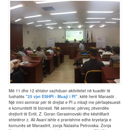
Më 11 dhe 12 shtator vazhduan aktivitetet në kuadër të
fushatës
"25 vjet ESHPI - Muaji i PI"
,
këtë herë Manastir .
Një mini seminar për të drejtat e PI u mbajt me përfaqësuesit
e komunitetit të biznesit. Në seminar, përveç zëvendës
drejtorit të Entit, Z. Goran Gerasimovski dhe këshilltarit
shtetëror z. Ali Asani ishte e pranishme edhe kryetarja e
komunës së Manastirit, zonja Natasha Petrovska. Zonja