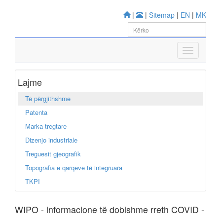
|
|
Sitemap
|
EN
|
MK
Lajme
Të përgjithshme
Patenta
Marka tregtare
Dizenjo industriale
Treguesit gjeografik
Topografia e qarqeve të integruara
TKPI
WIPO - informacione të dobishme rreth COVID -