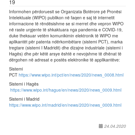
19
Informohen përdoruesit se Organizata Botërore pë Pronësi
Intelektuale (WIPO) publikon në faqen e saj të internetit
informacione të rëndësishme se si merret dhe vepron WIPO
në raste urgjente të shkaktuara nga pandemia e COVID-19,
duke theksuar vetëm komunikimin elektronik të WIPO me
aplikantët për patenta ndërkombëtare (sistemi PCT), marka
tregtare (sistemi I Madridit) dhe dizajne industriale (sistemi i
Hagës) dhe për këtë arsye është e nevojshme të dhënat të
dërgohen në adresat e postës elektronike të applikantëve:
Sistemi
PCT
https://www.wipo.int/pct/en/news/2020/news_0008.html
Sistemi i Hagës
https://www.wipo.int/hague/en/news/2020/news_0009.html
Sistemi i Madrid
https://www.wipo.int/madrid/en/news/2020/news_0009.html
24.04.2020