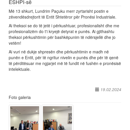
ESHPI-së
Më 13 shkurt, Lundrim Paçuku merr zyrtarisht postin e
zëvendësdrejtorit të Entit Shtetëror për Pronësi Industriale.
Ai theksoi se do të jetë i përkushtuar, profesionalisht dhe me
profesionalizëm do t'i kryejë detyrat e punës. Ai gjithashtu
theksoi përkushtimin për bashkëpunim të ndërsjellë dhe jo
vetëm!
Ai vuri në dukje shpresën dhe përkushtimin e madh në
punën e Entit, për të ngritur nivelin e punës dhe për të qenë
të përditësuar me ngjarjet më të fundit në fushën e pronësisë
intelektuale.
19.02.2024
Foto galeria