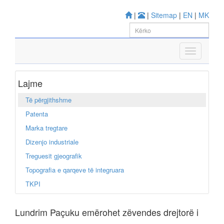
|
|
Sitemap
|
EN
|
MK
Lajme
Të përgjithshme
Patenta
Marka tregtare
Dizenjo industriale
Treguesit gjeografik
Topografia e qarqeve të integruara
TKPI
Lundrim Paçuku emërohet zëvendes drejtorë i