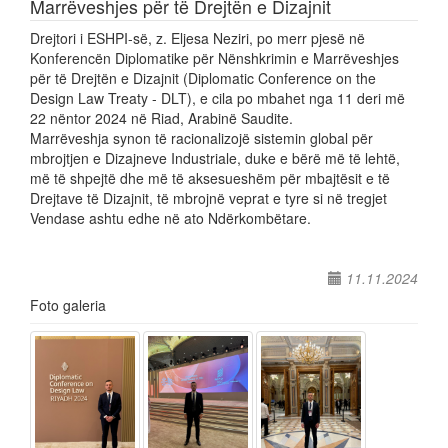
Marrëveshjes për të Drejtën e Dizajnit
Drejtori i ESHPI-së, z. Eljesa Neziri, po merr pjesë në
Konferencën Diplomatike për Nënshkrimin e Marrëveshjes
për të Drejtën e Dizajnit (Diplomatic Conference on the
Design Law Treaty - DLT), e cila po mbahet nga 11 deri më
22 nëntor 2024 në Riad, Arabinë Saudite.
Marrëveshja synon të racionalizojë sistemin global për
mbrojtjen e Dizajneve Industriale, duke e bërë më të lehtë,
më të shpejtë dhe më të aksesueshëm për mbajtësit e të
Drejtave të Dizajnit, të mbrojnë veprat e tyre si në tregjet
Vendase ashtu edhe në ato Ndërkombëtare.
11.11.2024
Foto galeria