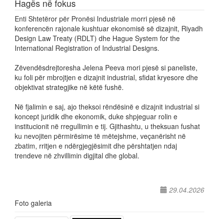
Hagës në fokus
Enti Shtetëror për Pronësi Industriale morri pjesë në
konferencën rajonale kushtuar ekonomisë së dizajnit, Riyadh
Design Law Treaty (RDLT) dhe Hague System for the
International Registration of Industrial Designs.
Zëvendësdrejtoresha Jelena Peeva mori pjesë si paneliste,
ku foli për mbrojtjen e dizajnit industrial, sfidat kryesore dhe
objektivat strategjike në këtë fushë.
Në fjalimin e saj, ajo theksoi rëndësinë e dizajnit industrial si
koncept juridik dhe ekonomik, duke shpjeguar rolin e
institucionit në rregullimin e tij. Gjithashtu, u theksuan fushat
ku nevojiten përmirësime të mëtejshme, veçanërisht në
zbatim, rritjen e ndërgjegjësimit dhe përshtatjen ndaj
trendeve në zhvillimin digjital dhe global.
29.04.2026
Foto galeria