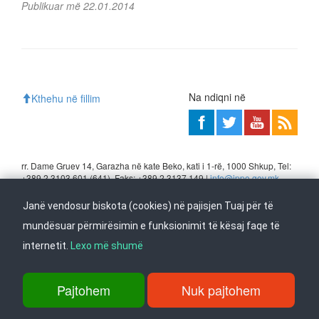
Publikuar më 22.01.2014
Na ndiqni në
Kthehu në fillim
rr. Dame Gruev 14, Garazha në kate Beko, kati i 1-rë, 1000 Shkup, Tel:
+389 2 3103 601 (641), Faks: +389 2 3137 149 |
info@ippo.gov.mk
©
2026
. ·
Privacy
·
Terms
Janë vendosur biskota (cookies) në pajisjen Tuaj për të
mundësuar përmirësimin e funksionimit të kësaj faqe të
internetit.
Lexo më shumë
Pajtohem
Nuk pajtohem