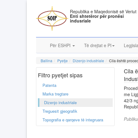
Republika e Maqedonisë së Veriut
Enti shtetëror për pronësi
indusriale
Për ESHPI
Të drejtat e PI
Legjisl
Ballina
Pyetje
Dizenjo industriale
Cila është proced
Cila 
Filtro pyetjet sipas
Indus
Patenta
Procedurat për fitimin e mbrojtjes së dizenjove indu
Marka tregtare
me Ligjin për pronësinë 
42/3 ng
Dizenjo industriale
Republ
Treguesit gjeografik
Publik
Topografia e qarqeve të integruara