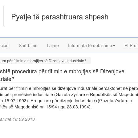
Pyetje të parashtruara shpesh
acioni
Shërbime
Lajme
Informata të dobishme
PI Prof
ura për fitimin e mbrojtjes së Dizenjove Industriale?
është procedura për fitimin e mbrojtjes së Dizenjove
triale?
striale përcaktohet në përputhje
industriale (Gazeta Zyrtare e Republikës së Maqedonisë nr.
a 15.07.1993). Rregullore për dizenjo industriale ((Gazeta Zyrtare e
ikës së Maqedonisë nr. 15/94 nga 28.03.1994).
uar më 18.09.2013