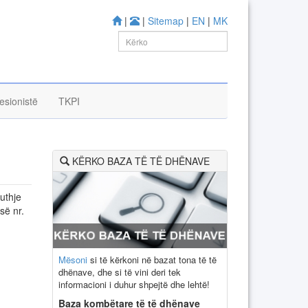
|
|
Sitemap
|
EN
|
MK
esionistë
TKPI
KËRKO BAZA TË TË DHËNAVE
Mësoni
si të kërkoni në bazat tona të të
dhënave, dhe si të vini deri tek
informacioni i duhur shpejtë dhe lehtë!
Baza kombëtare të të dhënave