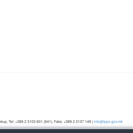
Shkup, Tel: +389 2 3103 601 (641), Faks: +389 2 3137 149 |
info@ippo.gov.mk