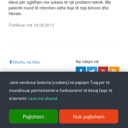
ideve për zgjidhjen me sukses të një problemi teknik. Me
patentë mund të mbrohen edhe lloje të reja bimore dhe
hibride.
Publikuar më 18.09.2013
Na ndiqni në
Kthehu në fillim
Janë vendosur biskota (cookies) në pajisjen Tuaj për të
rr. Dame Gruev 14, Garazha në kate Beko, kati i 1-rë, 1000 Shkup, Tel:
mundësuar përmirësimin e funksionimit të kësaj faqe të
+389 2 3103 601 (641), Faks: +389 2 3137 149 |
info@ippo.gov.mk
internetit.
Lexo më shumë
©
2026
. ·
Privacy
·
Terms
Pajtohem
Nuk pajtohem