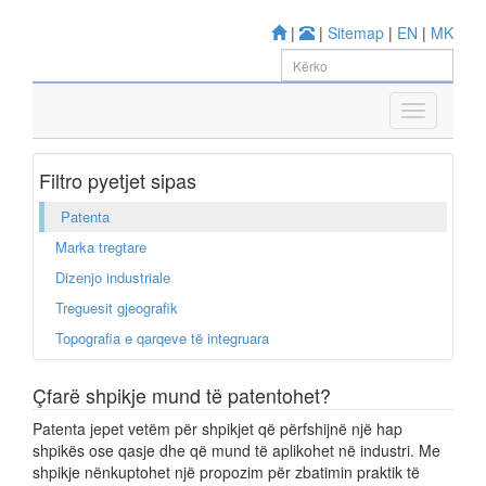
|
|
Sitemap
|
EN
|
MK
Filtro pyetjet sipas
Patenta
Marka tregtare
Dizenjo industriale
Treguesit gjeografik
Topografia e qarqeve të integruara
Çfarë shpikje mund të patentohet?
Patenta jepet vetëm për shpikjet që përfshijnë një hap
shpikës ose qasje dhe që mund të aplikohet në industri. Me
shpikje nënkuptohet një propozim për zbatimin praktik të