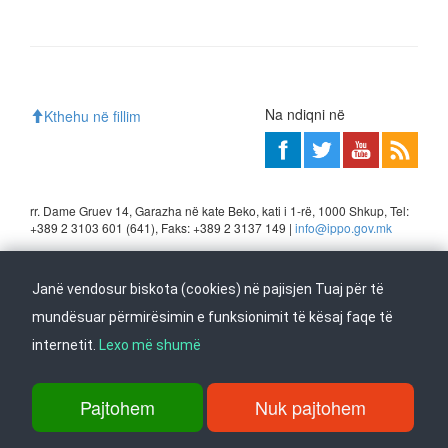
Na ndiqni në
Kthehu në fillim
rr. Dame Gruev 14, Garazha në kate Beko, kati i 1-rë, 1000 Shkup, Tel:
+389 2 3103 601 (641), Faks: +389 2 3137 149 |
info@ippo.gov.mk
©
2026
. ·
Privacy
·
Terms
Janë vendosur biskota (cookies) në pajisjen Tuaj për të
mundësuar përmirësimin e funksionimit të kësaj faqe të
internetit.
Lexo më shumë
Pajtohem
Nuk pajtohem