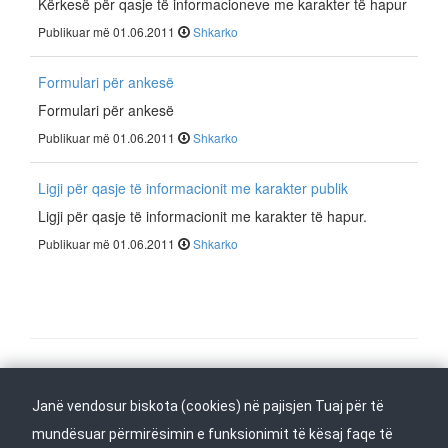
Kërkesë për qasje të informacioneve me karakter të hapur
Publikuar më 01.06.2011
Shkarko
Formulari për ankesë
Formulari për ankesë
Publikuar më 01.06.2011
Shkarko
Ligji për qasje të informacionit me karakter publik
Ligji për qasje të informacionit me karakter të hapur.
Publikuar më 01.06.2011
Shkarko
Na ndiqni në
Janë vendosur biskota (cookies) në pajisjen Tuaj për të
Kthehu në fillim
mundësuar përmirësimin e funksionimit të kësaj faqe të