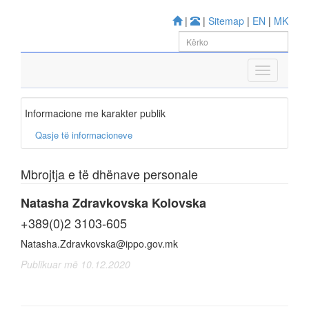
|
|
Sitemap
|
EN
|
MK
Informacione me karakter publik
Qasje të informacioneve
Mbrojtja e të dhënave personale
Natasha Zdravkovska Kolovska
+389(0)2 3103-605
Natasha.Zdravkovska@ippo.gov.mk
Publikuar më 10.12.2020