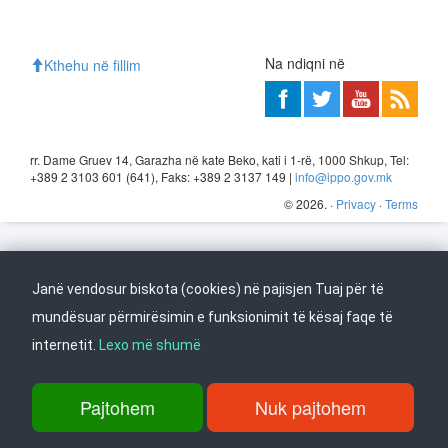
Na ndiqni në
Kthehu në fillim
rr. Dame Gruev 14, Garazha në kate Beko, kati i 1-rë, 1000 Shkup, Tel:
+389 2 3103 601 (641), Faks: +389 2 3137 149 |
info@ippo.gov.mk
©
2026
. ·
Privacy
·
Terms
Janë vendosur biskota (cookies) në pajisjen Tuaj për të
mundësuar përmirësimin e funksionimit të kësaj faqe të
internetit.
Lexo më shumë
Pajtohem
Nuk pajtohem