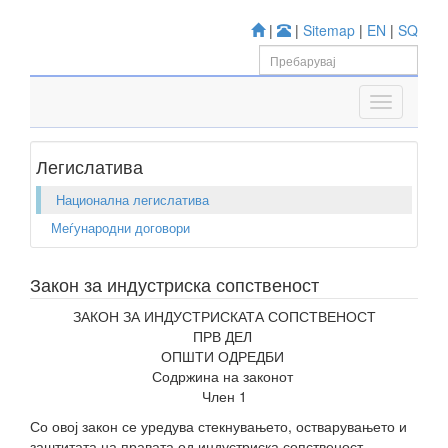
|
|
Sitemap
|
EN
|
SQ
Легислатива
Национална легислатива
Меѓународни договори
Закон за индустриска сопственост
ЗАКОН ЗА ИНДУСТРИСКАТА СОПСТВЕНОСТ
ПРВ ДЕЛ
ОПШТИ ОДРЕДБИ
Содржина на законот
Член 1
Со овој закон се уредува стекнувањето, остварувањето и
заштитата на правата од индустриска сопственост.