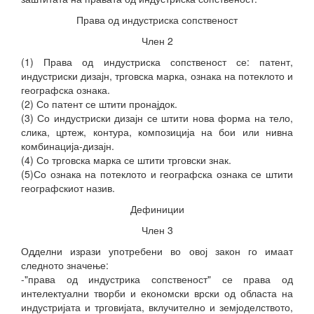
Права од индустриска сопственост
Член 2
(1) Права од индустриска сопственост се: патент,
индустриски дизајн, трговска марка, ознака на потеклото и
географска ознака.
(2) Со патент се штити пронајдок.
(3) Со индустриски дизајн се штити нова форма на тело,
слика, цртеж, контура, композиција на бои или нивна
комбинација-дизајн.
(4) Со трговска марка се штити трговски знак.
(5)Со ознака на потеклото и географска ознака се штити
географскиот назив.
Дефиниции
Член 3
Одделни изрази употребени во овој закон го имаат
следното значење:
-"права од индустрика сопственост" се права од
интелектуални творби и економски врски од областа на
индустријата и трговијата, вклучително и земјоделството,