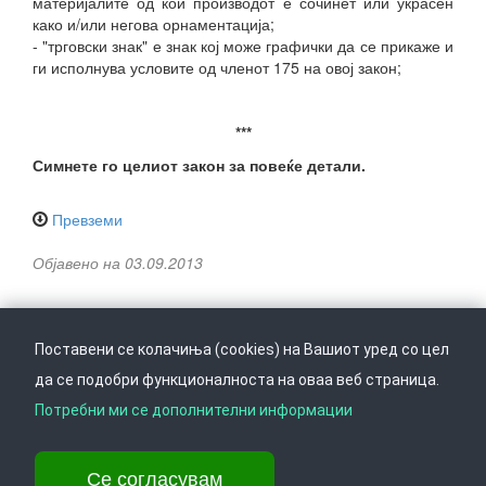
материјалите од кои производот е сочинет или украсен
како и/или негова орнаментација;
- "трговски знак" е знак кој може графички да се прикаже и
ги исполнува условите од членот 175 на овој закон;
***
Симнете го целиот закон за повеќе детали.
Превземи
Објавено на 03.09.2013
Поставени се колачиња (cookies) на Вашиот уред со цел
да се подобри функционалноста на оваа веб страница.
Следете не на
Врати се горе
Потребни ми се дополнителни информации
Се согласувам