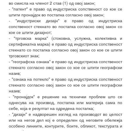
во смисла на членот 2 став (1) од овој закон;
- "патент" е право од индустриска сопственост со кое се
штити пронајдок во постапка согласно овој закон;
- "индустриски дизајн" е право од индустриска
сопственост стекнато во постапка согласно овој закон со
кое се штити дизајнот;
- "трговска марка" (стоковна, услужна, колективна и
сертификатна марка) е право од индустриска сопственост
стекнато со постапка согласно овој закон со кое се штити
трговскиот знак;
- "географска ознака" е право од индустриска сопственост
стекнато согласно овој закон со кое се штити географски
назив;
- "ознака на потекло" е право од индустриска сопственост
стекнато согласно овој закон со кое се штити географски
назив;
- "пронајдок" е решение на технички проблем што се
однесува на производ, постапка или материја сама по
себе, која е резултат на одредена постапка;
- "дизајн" е надворешен изглед на производот во целост
или на негов дел кој е определен од неговите обележја
особено линиите, контурите, боите, обликот, текстурата и