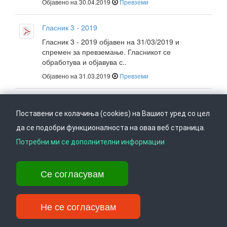
Објавено на 30.04.2019
Превземи
Гласник 3 - 2019
Гласник 3 - 2019 објавен на 31/03/2019 и
спремен за превземање. Гласникот се
обработува и објавува с..
Објавено на 31.03.2019
Превземи
Гласник 2 - 2019
Поставени се колачиња (cookies) на Вашиот уред со цел
Гласник 2 - 2019 објавен на 28/02/2019 и
спремен за превземање. Гласникот се
да се подобри функционалноста на оваа веб страница.
обработува и објавува с..
Потребни ми се дополнителни информации
Објавено на 28.02.2019
Превземи
Се согласувам
Гласник 1 - 2019
Гласник 1 - 2019 објавен на 31/01/2019 и
спремен за превземање. Гласникот се
Не се согласувам
обработува и објавува с..
Објавено на 31.01.2019
Превземи