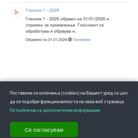
Гласник 1 - 2026
Гласник 1 - 2026 објавен на 31/01/2026 и
спремен за превземање. Гласникот се
обработува и објавува н..
Објавено на 31.01.2026
Превземи
Поставени се колачиња (cookies) на Вашиот уред со цел
да се подобри функционалноста на оваа веб страница.
Следете не на
Врати се горе
Потребни ми се дополнителни информации
Се согласувам
Ул. Даме Груев 14, Катна гаража Беко на 1-виот кат, 1000 Скопје,